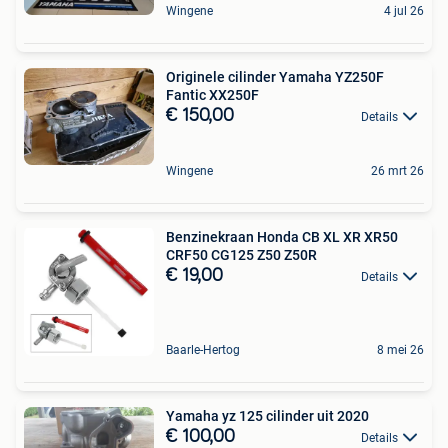
Wingene
4 jul 26
Originele cilinder Yamaha YZ250F
Fantic XX250F
€ 150,00
Details
Wingene
26 mrt 26
Benzinekraan Honda CB XL XR XR50
CRF50 CG125 Z50 Z50R
€ 19,00
Details
Baarle-Hertog
8 mei 26
Yamaha yz 125 cilinder uit 2020
€ 100,00
Details