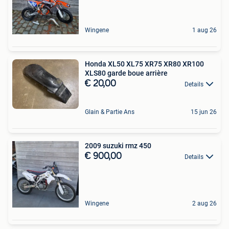
Wingene
1 aug 26
Honda XL50 XL75 XR75 XR80 XR100
XLS80 garde boue arrière
€ 20,00
Details
Glain & Partie Ans
15 jun 26
2009 suzuki rmz 450
€ 900,00
Details
Wingene
2 aug 26