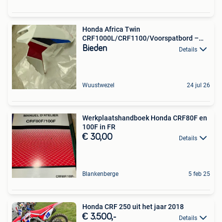
Honda Africa Twin
CRF1000L/CRF1100/Voorspatbord –
Tricolour
Bieden
Details
Wuustwezel
24 jul 26
Werkplaatshandboek Honda CRF80F en
100F in FR
€ 30,00
Details
Blankenberge
5 feb 25
Honda CRF 250 uit het jaar 2018
€ 3.500,-
Details