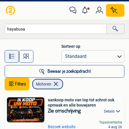
Motoren
Sorteer op
Alle afstanden…
Bewaar je zoekopdracht
Filters
Motoren
aankoop moto van top tot schrot ook
opmaak en alle bouwjaren
Zie omschrijving
Details
Topadvertentie
Bezoek website
4 aug 26