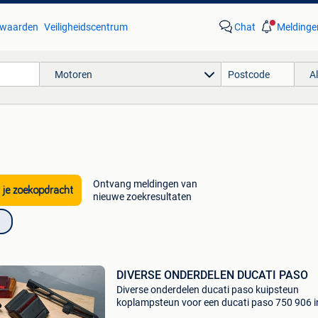
waarden
Veiligheidscentrum
Chat
Meldinge
Motoren
A
Ontvang meldingen van
 je zoekopdracht
nieuwe zoekresultaten
DIVERSE ONDERDELEN DUCATI PASO
Diverse onderdelen ducati paso kuipsteun
koplampsteun voor een ducati paso 750 906 i
goede staat koplamp compleet geen beschadi