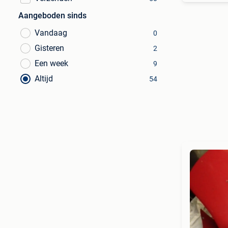
Aangeboden sinds
Vandaag
0
Gisteren
2
Een week
9
Altijd
54