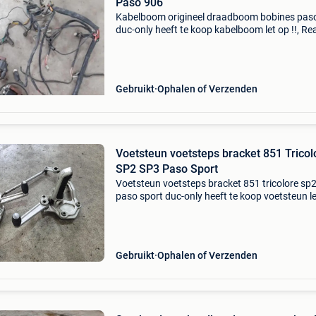
Paso 906
Kabelboom origineel draadboom bobines pas
duc-only heeft te koop kabelboom let op !!, Re
op advertenties van 2e hands.be sturen naar
info@duc-only.nl via de berichtenbox van 2e 
werkt
Gebruikt
Ophalen of Verzenden
Voetsteun voetsteps bracket 851 Tricol
SP2 SP3 Paso Sport
Voetsteun voetsteps bracket 851 tricolore sp
paso sport duc-only heeft te koop voetsteun l
!!, Reacties op advertenties van 2e hands.be s
naar info@duc-only.nl via de berichtenbox van
Gebruikt
Ophalen of Verzenden