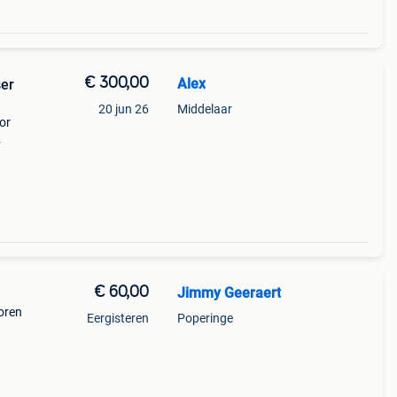
€ 300,00
Alex
ser
20 jun 26
Middelaar
or
nen
€ 60,00
Jimmy Geeraert
oren
Eergisteren
Poperinge