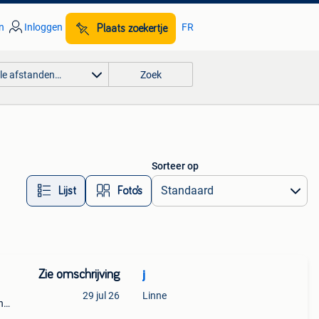
n
Inloggen
FR
Plaats zoekertje
lle afstanden…
Zoek
Sorteer op
Lijst
Foto’s
Zie omschrijving
j
29 jul 26
Linne
n
ging