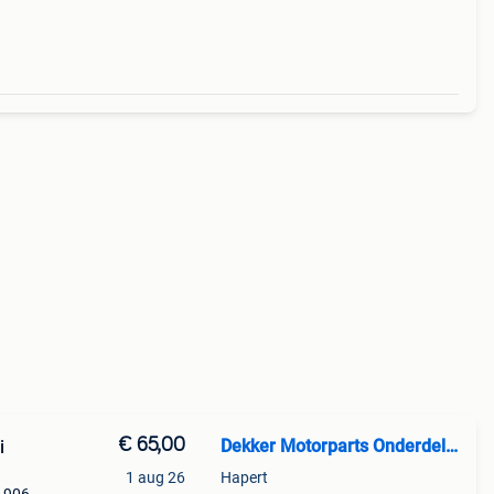
€ 65,00
Dekker Motorparts Onderdelen
i
1 aug 26
Hapert