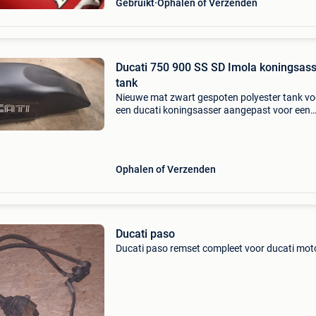
Gebruikt
Ophalen of Verzenden
Ducati 750 900 SS SD Imola koningsas
tank
Nieuwe mat zwart gespoten polyester tank vo
een ducati koningsasser aangepast voor een
ducati paso frame. Er zit geen tankdop of kra
bij 300 euro inclusief verzendkosten
Ophalen of Verzenden
Ducati paso
Ducati paso remset compleet voor ducati mot