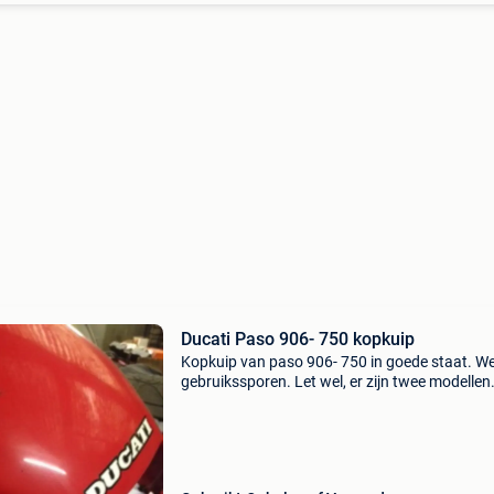
Ducati Paso 906- 750 kopkuip
Kopkuip van paso 906- 750 in goede staat. We
gebruikssporen. Let wel, er zijn twee modellen
hiervan, deze is het model met de montage vo
spiegels. Vaste prijs!