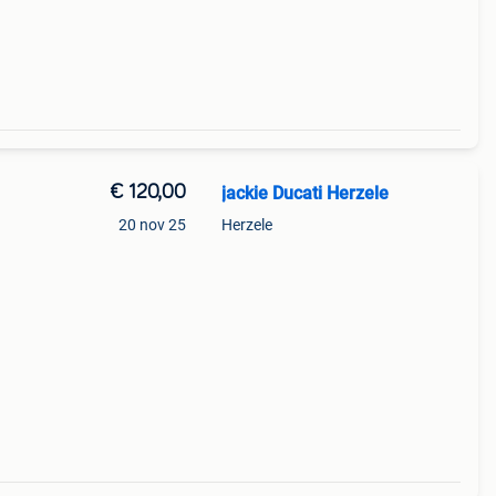
ermer
€ 120,00
jackie Ducati Herzele
20 nov 25
Herzele