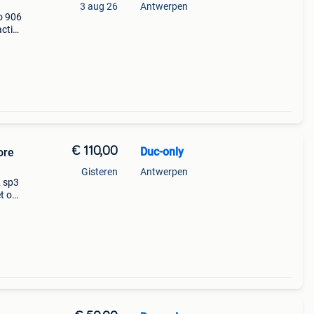
3 aug 26
Antwerpen
o 906
acties
hands
€ 110,00
Duc-only
ore
Gisteren
Antwerpen
2 sp3
et op
turen
 2