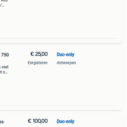
o 906
/
t
aar:
€ 25,00
Duc-only
o 750
Eergisteren
Antwerpen
 veel
et op
turen
 2
€ 100,00
Duc-only
es