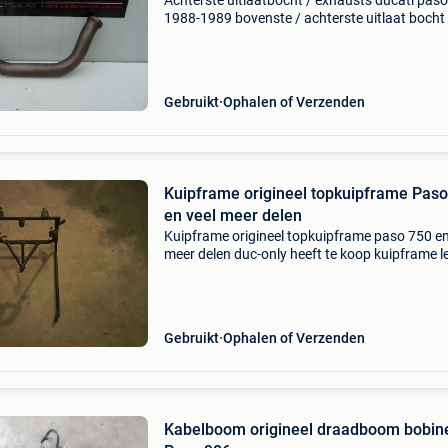
Achterste uitlaatbocht / exhausts ducati pas
1988-1989 bovenste / achterste uitlaat bocht 
uitlaatbocht / vertical exhaust pipe / senkrech
auspuffkruemmer voor ducati paso 906 bouwj
1988-19
Gebruikt
Ophalen of Verzenden
Kuipframe origineel topkuipframe Pas
en veel meer delen
Kuipframe origineel topkuipframe paso 750 en
meer delen duc-only heeft te koop kuipframe l
!!, Reacties op advertenties van 2e hands.be s
naar info@duc-only.nl via de berichtenbox van
Gebruikt
Ophalen of Verzenden
Kabelboom origineel draadboom bobin