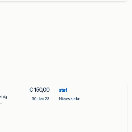
€ 150,00
stef
inig
30 dec 23
Nieuwkerke
or de