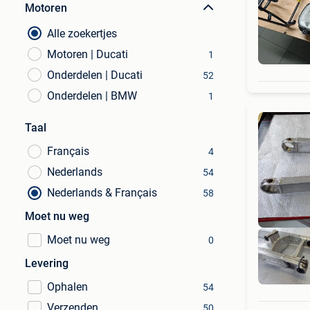
Motoren
Alle zoekertjes
Motoren | Ducati
1
Onderdelen | Ducati
52
Onderdelen | BMW
1
Taal
Français
4
Nederlands
54
Nederlands & Français
58
Moet nu weg
Moet nu weg
0
Levering
Ophalen
54
Verzenden
50