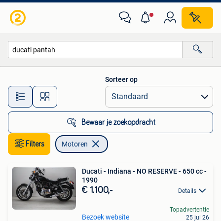
Motoren
Sorteer op
Alle afstanden…
Bewaar je zoekopdracht
Filters
Motoren
Ducati - Indiana - NO RESERVE - 650 cc -
1990
€ 1.100,-
Details
Topadvertentie
Bezoek website
25 jul 26