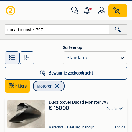
Motoren
Sorteer op
Alle afstanden…
Bewaar je zoekopdracht
Filters
Motoren
Duozitcover Ducati Monster 797
€ 150,00
Details
Aarschot + Deel Begijnendijk
1 apr 23