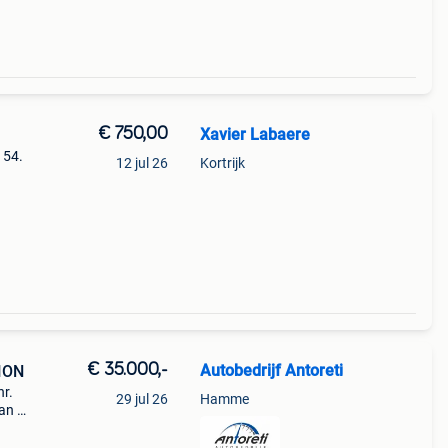
€ 750,00
Xavier Labaere
 54.
12 jul 26
Kortrijk
an
€ 35.000,-
Autobedrijf Antoreti
ION
nr.
29 jul 26
Hamme
van de
den:
on