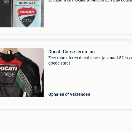
zeldzaam en moeilijk te vinden! Een leuk cade
voor ducatisten.
Ducati Corse leren jas
Zeer mooie leren ducati corse jas maat 52 in z
goede staat
Ophalen of Verzenden