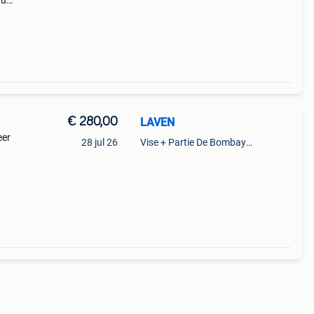
au
€ 280,00
LAVEN
eer
28 jul 26
Vise + Partie De Bombaye,Hac- Court, Hermalle-Ss-Argenteau