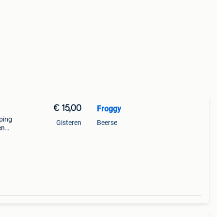
€ 15,00
Froggy
iping
Gisteren
Beerse
en
jn