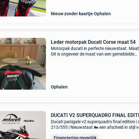
Nieuw zonder kaartje
Ophalen
Leder motorpak Ducati Corse maat 54
Motorpak ducati in perfecte nieuwstaat. Maat
Dit is ongeveer de maat van een gemiddelde
sportieve persoon. Broek en vest ritsen ook a
elkaar.
Ophalen
DUCATI V2 SUPERQUADRO FINAL EDIT
Ducati panigale v2 superquadro final edition | 
213/555 | Nieuwstaat 🏍️ een afscheid in stijl 
legendarische superquadro. Te koop aangebo
Financiering mogelijk
een ducati panigale v2 superquadro final editi