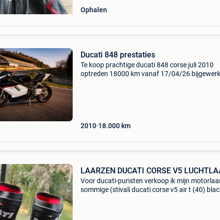
Ophalen
Ducati 848 prestaties
Te koop prachtige ducati 848 corse juli 2010
optreden 18000 km vanaf 17/04/26 bijgewerk
onderhoud (riemen/remafvoering/ontluchting
twee nieuwe pirelli diablo-banden enz...)
Autoregistratie met een g
2010
18.000
km
LAARZEN DUCATI CORSE V5 LUCHTL
Voor ducati-puristen verkoop ik mijn motorlaa
sommige (stivali ducati corse v5 air t (40) bla
neuf ik verkoop ze omdat ze qua maat iets kle
uitvallen. De laarzen zitten in de originele do