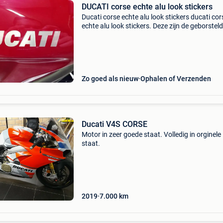
DUCATI corse echte alu look stickers
Ducati corse echte alu look stickers ducati cor
echte alu look stickers. Deze zijn de geborsteld
die identiek zijn zoals die op de tank (zie laatst
foto) ik heb ze gebruikt voor op de streetfi
Zo goed als nieuw
Ophalen of Verzenden
Ducati V4S CORSE
Motor in zeer goede staat. Volledig in orginele
staat.
2019
7.000
km