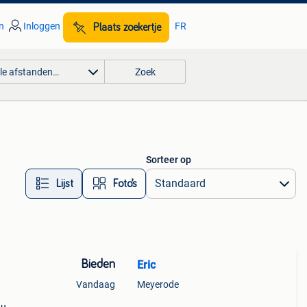
n
Inloggen
FR
Plaats zoekertje
lle afstanden…
Zoek
Sorteer op
Lijst
Foto’s
Bieden
Eric
Vandaag
Meyerode