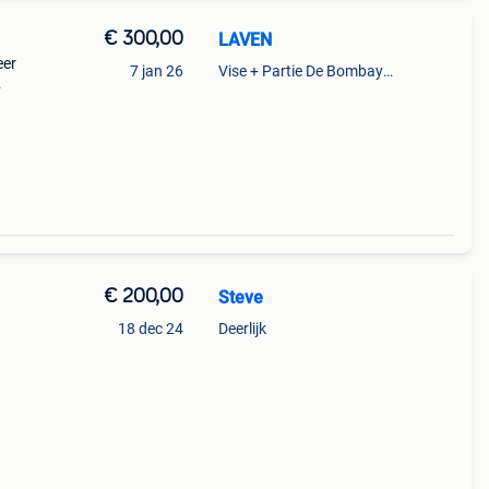
€ 300,00
LAVEN
eer
7 jan 26
Vise + Partie De Bombaye,Hac- Court, Hermalle-Ss-Argenteau
€ 200,00
Steve
18 dec 24
Deerlijk