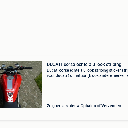
DUCATI corse echte alu look striping
Ducati corse echte alu look striping sticker str
voor ducati ( of natuurlijk ook andere merken 
modellen ). Deze heb ik zelf ook gebruikt op mi
streetfighter en diavel. Deze echte alu look st
Zo goed als nieuw
Ophalen of Verzenden