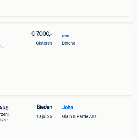
€ 7.000,-
,,,,,,
Gisteren
Binche
t
,
Bieden
John
AARS
rzen:
10 jul 26
Glain & Partie Ans
ck/red
in