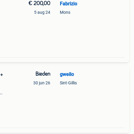
€ 200,00
Fabrizio
5 aug 24
Mons
Bieden
gweilo
 +
30 jun 26
Sint-Gillis
emper