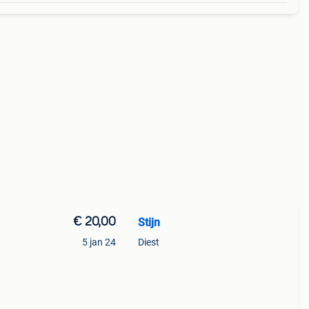
€ 20,00
Stijn
5 jan 24
Diest