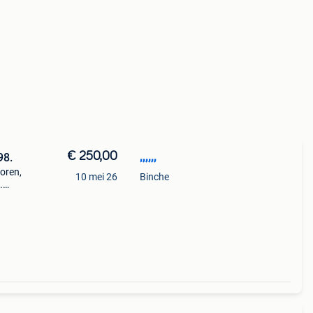
€ 250,00
,,,,,,
98.
oren,
10 mei 26
Binche
.