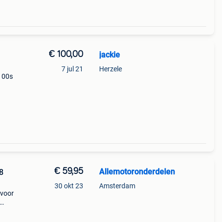
€ 100,00
jackie
7 jul 21
Herzele
1100s
€ 59,95
Allemotoronderdelen
8
30 okt 23
Amsterdam
 voor
andere