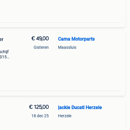
€ 49,00
Cama Motorparts
er
Gisteren
Maassluis
chijf
2015)
tw
€ 125,00
jackie Ducati Herzele
18 dec 25
Herzele