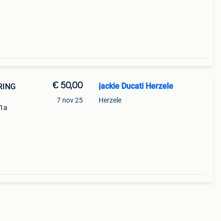
€ 50,00
jackie Ducati Herzele
RING
7 nov 25
Herzele
81a