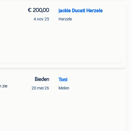
€ 200,00
jackie Ducati Herzele
4 nov 25
Herzele
Bieden
Toni
n zie
20 mei 26
Melen