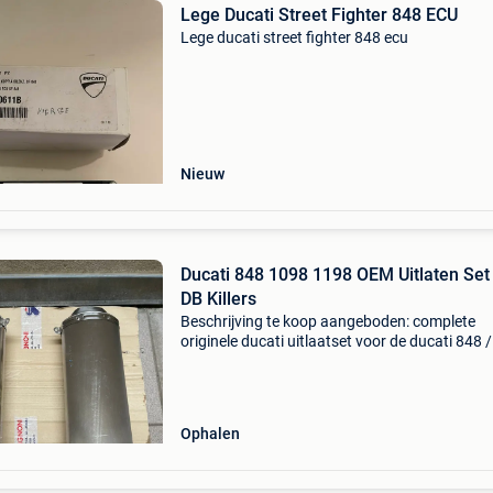
Lege Ducati Street Fighter 848 ECU
Lege ducati street fighter 848 ecu
Nieuw
Ducati 848 1098 1198 OEM Uitlaten Set
DB Killers
Beschrijving te koop aangeboden: complete
originele ducati uitlaatset voor de ducati 848 /
1098 / 1198. Het betreft een volledige set
bestaande uit: ✅ linker originele ducati eindd
(zdm-b52) ✅ re
Ophalen