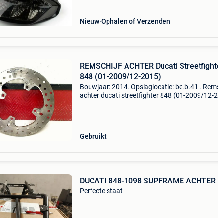
Nieuw
Ophalen of Verzenden
REMSCHIJF ACHTER Ducati Streetfight
848 (01-2009/12-2015)
Bouwjaar: 2014. Opslaglocatie: be.b.41 . Rems
achter ducati streetfighter 848 (01-2009/12-
type: remschijf bouwjaar: 2014 btw/marge: b
niet verrekenbaar voor ondernemers
(margeregeling) re
Gebruikt
DUCATI 848-1098 SUPFRAME ACHTER
Perfecte staat