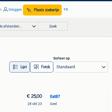
n
Inloggen
FR
Plaats zoekertje
lle afstanden…
Zoek
Sorteer op
Lijst
Foto’s
€ 25,00
Est87
28 okt 23
Geel