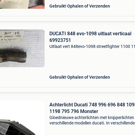
Gebruikt
Ophalen of Verzenden
DUCATI 848 evo-1098 uitlaat verticaal
69923751
Uitlaat vert 848evo-1098 streetfighter 1100 
Gebruikt
Ophalen of Verzenden
Achterlicht Ducati 748 996 696 848 109
1198 795 796 Monster
Gloednieuwe achterlichten met knipperlichten
verschillende modellen ducati. In verschillende
kleuren leverbaar en al vanaf € 59,95. Onder 
voor: - ducati 748 916 996 - ducati evo 848 1