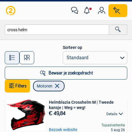
Motoren
Sorteer op
Alle afstanden…
Bewaar je zoekopdracht
Filters
Motoren
Helmblazia Crosshelm M | Tweede
kansje | Weg = weg!
€ 49,84
Details
Topadvertentie
Bezoek website
5 aug 26