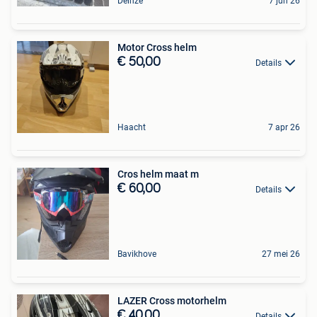
Deinze
7 jun 26
Motor Cross helm
€ 50,00
Details
Haacht
7 apr 26
Cros helm maat m
€ 60,00
Details
Bavikhove
27 mei 26
LAZER Cross motorhelm
€ 40,00
Details