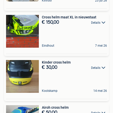
Kinrooi
23 jul 26
Cross helm maat XL in nieuwstaat
€ 150,00
Details
Eindhout
7 mei 26
Kinder cross helm
€ 30,00
Details
Koolskamp
14 mei 26
Airoh cross helm
€ 50,00
Details