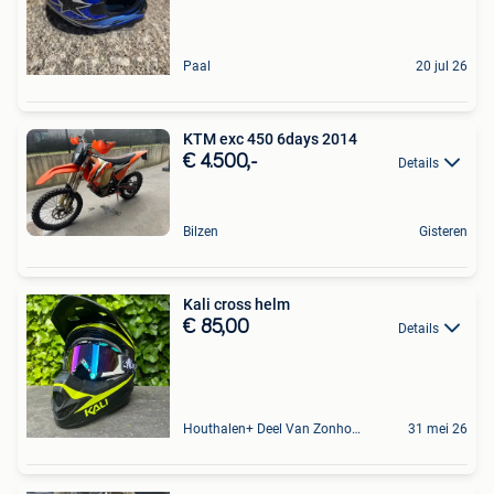
Paal
20 jul 26
KTM exc 450 6days 2014
€ 4.500,-
Details
Bilzen
Gisteren
Kali cross helm
€ 85,00
Details
Houthalen+ Deel Van Zonhoven En Zolder
31 mei 26