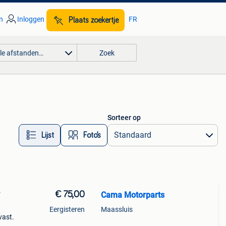
n
Inloggen
FR
Plaats zoekertje
lle afstanden…
Zoek
Sorteer op
Lijst
Foto’s
€ 75,00
Cama Motorparts
F
Eergisteren
Maassluis
vast.