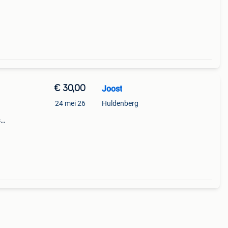
links
€ 30,00
Joost
24 mei 26
Huldenberg
s