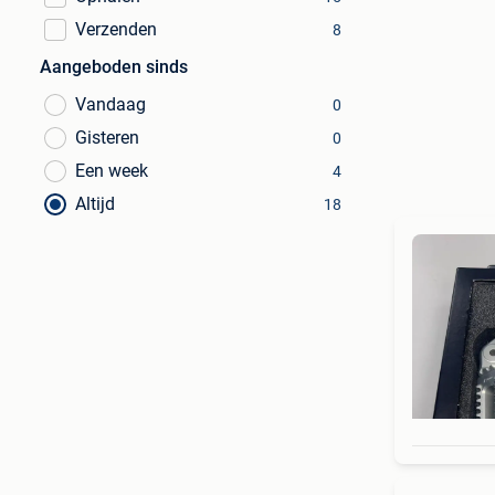
Verzenden
8
Aangeboden sinds
Vandaag
0
Gisteren
0
Een week
4
Altijd
18