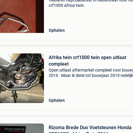
Valbaren hepco&becker in nieuwstaat voor h
crf1000 africa twin.
Ophalen
Afrika twin crf1000 twin open uitlaat
compleet
Open uitlaat aftermarket compleet voor bouw
2016 . Maar ik denk tot bouwjaar 2019 redelijk
mijn demper heeft geen db killer ( met een de
plus db killer kan iets minder luid ). Gekocht o
Ophalen
Rizoma Brede Duo Voetsteunen Honda