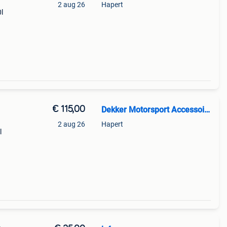
2 aug 26
Hapert
l
wjaar:
€ 115,00
Dekker Motorsport Accessoires
2 aug 26
Hapert
l
wjaar: