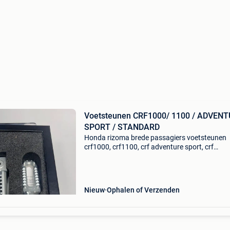
Voetsteunen CRF1000/ 1100 / ADVEN
SPORT / STANDARD
Honda rizoma brede passagiers voetsteunen
crf1000, crf1100, crf adventure sport, crf
standaard artikel nummer: 08r85-mjp-g51
nieuwprijs €291
Nieuw
Ophalen of Verzenden