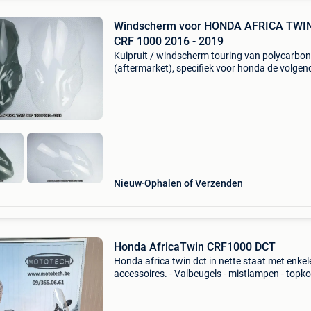
Windscherm voor HONDA AFRICA TWI
CRF 1000 2016 - 2019
Kuipruit / windscherm touring van polycarbo
(aftermarket), specifiek voor honda de volgend
africa twin 1000 / crf1000 2016 2017 2018 2
ref avdb: bph35 verkrijgbaar in getint en
transparant.
Nieuw
Ophalen of Verzenden
Honda AfricaTwin CRF1000 DCT
Honda africa twin dct in nette staat met enkel
accessoires. - Valbeugels - mistlampen - topko
hepco&becker - originele honda zijkoffers - za
bagagetassen enduristan - handvatverwarmin