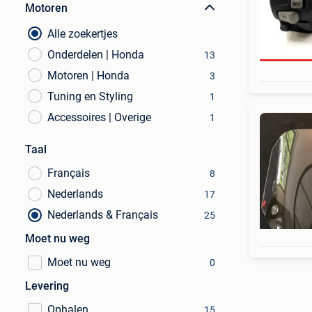
Motoren
Alle zoekertjes
Onderdelen | Honda
13
Motoren | Honda
3
Tuning en Styling
1
Accessoires | Overige
1
Taal
Français
8
Nederlands
17
Nederlands & Français
25
Moet nu weg
Moet nu weg
0
Levering
Ophalen
15