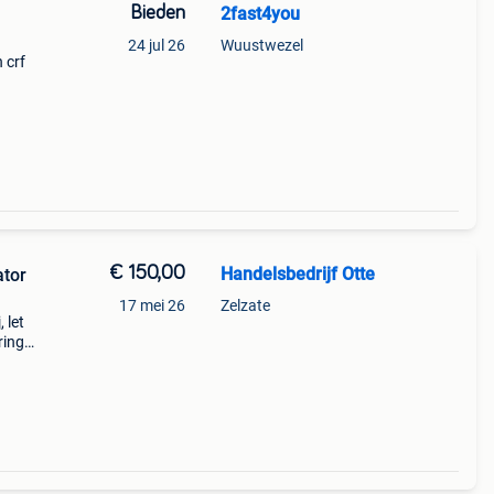
Bieden
2fast4you
24 jul 26
Wuustwezel
 crf
twin?
te nie
€ 150,00
Handelsbedrijf Otte
ator
17 mei 26
Zelzate
 let
ring.
ze is