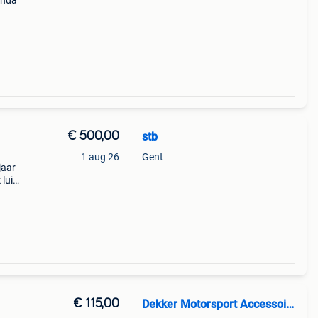
onda
€ 500,00
stb
1 aug 26
Gent
jaar
 luid
mper
m
€ 115,00
Dekker Motorsport Accessoires