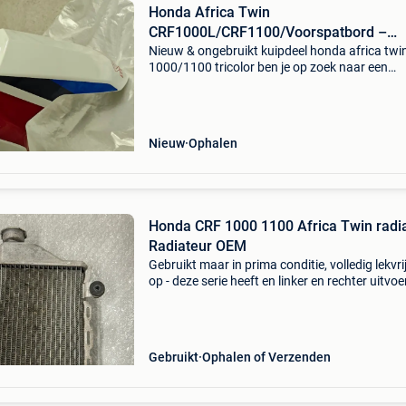
Honda Africa Twin
CRF1000L/CRF1100/Voorspatbord –
Tricolour
Nieuw & ongebruikt kuipdeel honda africa twin
1000/1100 tricolor ben je op zoek naar een
vervangend kuipdeel voor jouw honda africa 
Dit originele carrosseriedeel verkeert in absolu
Nieuw
Ophalen
Honda CRF 1000 1100 Africa Twin radi
Radiateur OEM
Gebruikt maar in prima conditie, volledig lekvrij,
op - deze serie heeft en linker en rechter uitvoe
Vergelijk de fotos goed of u de juiste zoekt! De
met dop opening! Honda crf1000 crf 1
Gebruikt
Ophalen of Verzenden