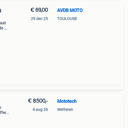
€ 69,00
AVDB MOTO
N
29 dec 25
TOULOUSE
naat
e :
019
€ 8.500,-
Mototech
e
4 aug 26
Wetteren
ffer
chte
g -