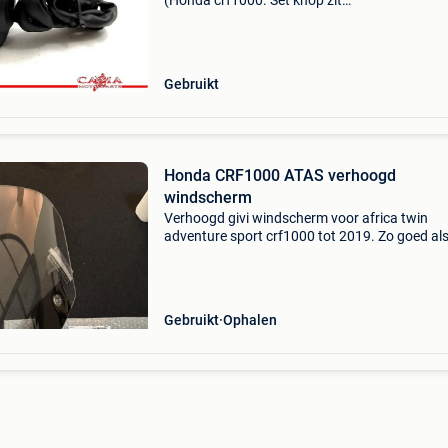
(Honda crf1000. Set knop zit
vast.)\Nopslaglocatie: d.36 . Stuurschakelaar 
honda crf 1100 africa twin adv. Sport type:
stuurwielschakelaar bouwj
Gebruikt
Honda CRF1000 ATAS verhoogd
windscherm
Verhoogd givi windscherm voor africa twin
adventure sport crf1000 tot 2019. Zo goed al
nieuw, 1 keer gebruikt.
Gebruikt
Ophalen