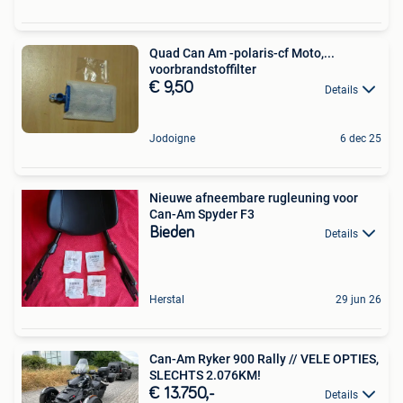
Quad Can Am -polaris-cf Moto,...
voorbrandstoffilter
€ 9,50
Details
Jodoigne
6 dec 25
Nieuwe afneembare rugleuning voor
Can-Am Spyder F3
Bieden
Details
Herstal
29 jun 26
Can-Am Ryker 900 Rally // VELE OPTIES,
SLECHTS 2.076KM!
€ 13.750,-
Details