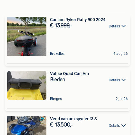
Can am Ryker Rally 900 2024
€ 13.999,-
Details
Bruxelles
4 aug 26
Valise Quad Can Am
Bieden
Details
Bierges
2 jul 26
Vend can am spyder f3 S
€ 13.500,-
Details