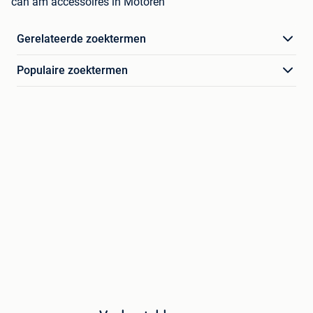
can am accessoires in Motoren
Gerelateerde zoektermen
Populaire zoektermen