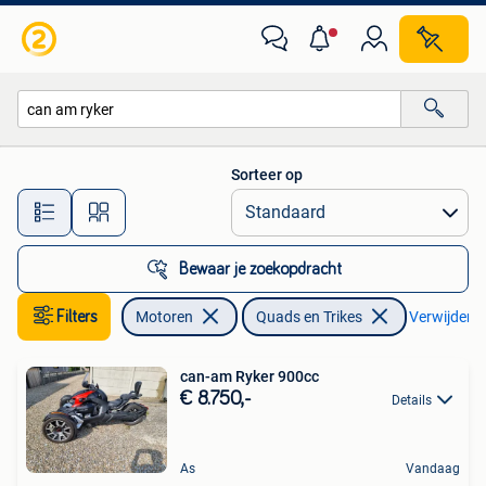
Quads en Trikes
Sorteer op
Alle afstanden…
Bewaar je zoekopdracht
Filters
Motoren
Quads en Trikes
Verwijder fi
can-am Ryker 900cc
€ 8.750,-
Details
As
Vandaag