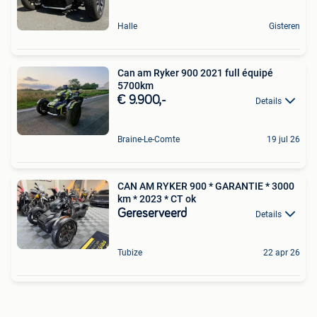
Halle
Gisteren
Can am Ryker 900 2021 full équipé
5700km
€ 9.900,-
Details
Braine-Le-Comte
19 jul 26
CAN AM RYKER 900 * GARANTIE * 3000
km * 2023 * CT ok
Gereserveerd
Details
Tubize
22 apr 26