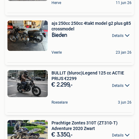
Herve
11 jun 26
ajs 250cc 250cc 4takt model g2 plus g85
crossmodel
Bieden
Details
Veerle
23 jan 26
BULLIT (bluroc)Legend 125 cc ACTIE
PRIJS €2299
€ 2.299,-
Details
Roeselare
3 jun 26
Prachtige Zontes 310T (ZT310-T)
Adventure 2020 Zwart
€ 3.350,-
Details