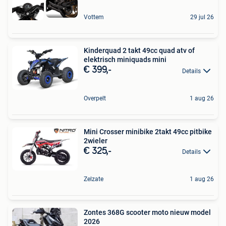
Vottem
29 jul 26
Kinderquad 2 takt 49cc quad atv of
elektrisch miniquads mini
€ 399,-
Details
Overpelt
1 aug 26
Mini Crosser minibike 2takt 49cc pitbike
2wieler
€ 325,-
Details
Zelzate
1 aug 26
Zontes 368G scooter moto nieuw model
2026