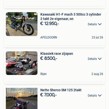
Kawasaki H1-F mach 3 500cc 3 cylinder
2 takt 2e eigenaar, on
€ 12.950,-
Details
APELDOORN
23 jul 26
Klassiek race zijspan
€ 8.500,-
Details
Rijen
2 aug 26
Nette Sherco SM 125 2takt
€ 7.000,-
Details