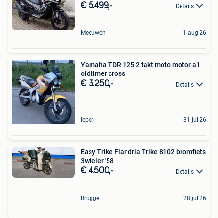
€ 5.499,-
Details
Meeuwen
1 aug 26
Yamaha TDR 125 2 takt moto motor a1
oldtimer cross
€ 3.250,-
Details
Ieper
31 jul 26
Easy Trike Flandria Trike 8102 bromfiets
3wieler '58
€ 4.500,-
Details
Brugge
28 jul 26