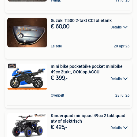
Wilrijk
19 jul 26
Suzuki T500 2-takt CCI olietank
€ 60,00
Details
Leisele
20 apr 26
mini bike pocketbike pocket minibike
49cc 2takt, OOK op ACCU
€ 399,-
Details
Overpelt
28 jul 26
Kinderquad miniquad 49cc 2 takt quad
atv of elektrisch
€ 425,-
Details