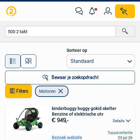
Motoren
Sorteer op
Alle afstanden…
Bewaar je zoekopdracht
Filters
Motoren
kinderbuggy buggy gokid skelter
Benzine of elektrische utv
€ 949,-
Details
Topadvertentie
Bezoek website
23 jul 26