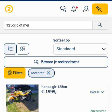
Motoren
Sorteer op
Alle afstanden…
Bewaar je zoekopdracht
Filters
Motoren
honda glr 125cc
€ 1.999,-
Details
Topzoekertje