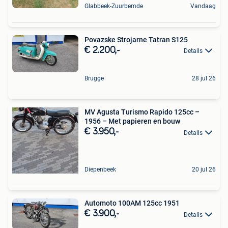
Glabbeek-Zuurbemde
Vandaag
Povazske Strojarne Tatran S125
€ 2.200,-
Details
Brugge
28 jul 26
MV Agusta Turismo Rapido 125cc –
1956 – Met papieren en bouw
€ 3.950,-
Details
Diepenbeek
20 jul 26
Automoto 100AM 125cc 1951
€ 3.900,-
Details