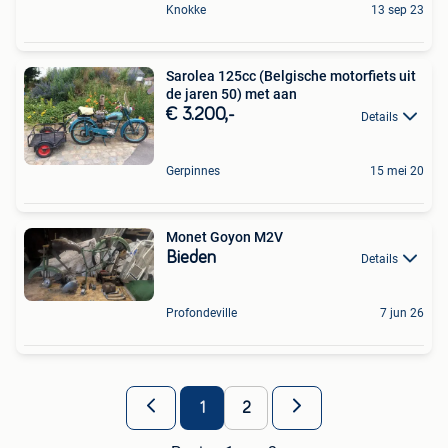
Knokke
13 sep 23
Sarolea 125cc (Belgische motorfiets uit
de jaren 50) met aan
€ 3.200,-
Details
Gerpinnes
15 mei 20
Monet Goyon M2V
Bieden
Details
Profondeville
7 jun 26
1
2