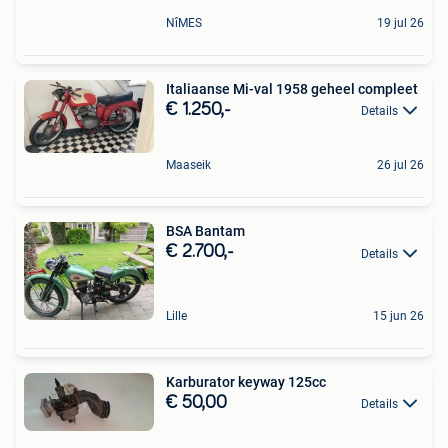
NîMES
19 jul 26
Italiaanse Mi-val 1958 geheel compleet
€ 1.250,-
Details
Maaseik
26 jul 26
BSA Bantam
€ 2.700,-
Details
Lille
15 jun 26
Karburator keyway 125cc
€ 50,00
Details