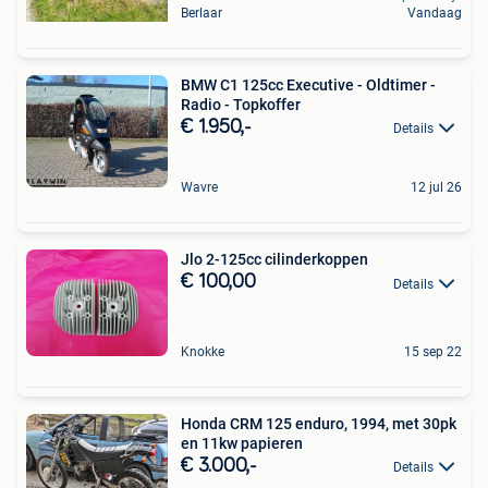
Berlaar
Vandaag
BMW C1 125cc Executive - Oldtimer -
Radio - Topkoffer
€ 1.950,-
Details
Wavre
12 jul 26
Jlo 2-125cc cilinderkoppen
€ 100,00
Details
Knokke
15 sep 22
Honda CRM 125 enduro, 1994, met 30pk
en 11kw papieren
€ 3.000,-
Details