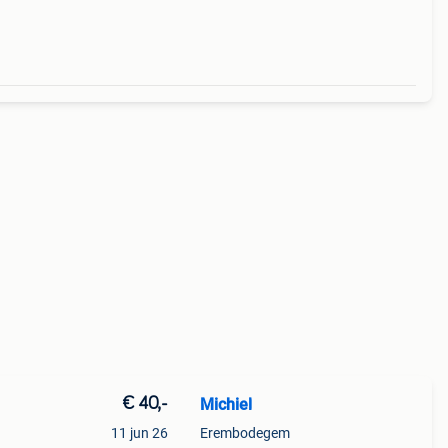
€ 40,-
Michiel
11 jun 26
Erembodegem