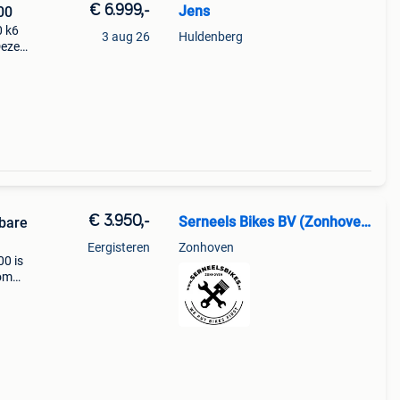
€ 6.999,-
Jens
00
0 k6
3 aug 26
Huldenberg
Deze
n
€ 3.950,-
Serneels Bikes BV (Zonhoven)
bare
Eergisteren
Zonhoven
00 is
 om
ste
is dit