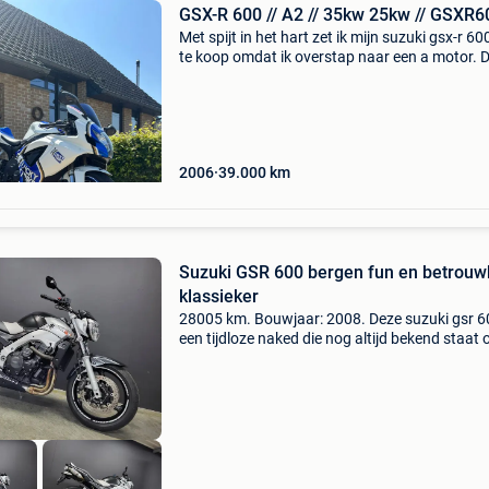
GSX-R 600 // A2 // 35kw 25kw // GSXR6
Met spijt in het hart zet ik mijn suzuki gsx-r 60
te koop omdat ik overstap naar een a motor. 
iconische supersport staat bekend om zijn
betrouwbaarheid, messcherpe stuurgedrag e
hoogtoerige
2006
39.000
km
Suzuki GSR 600 bergen fun en betrouw
klassieker
28005 km. Bouwjaar: 2008. Deze suzuki gsr 6
een tijdloze naked die nog altijd bekend staat
zijn speelse karakter en betrouwbaarheid. Eer
inschrijving op 20/06/2008 en met 28.005 Km 
e