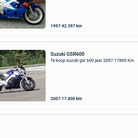
mogelijk. * Het is mogelijk de motorfiets te... 
gsx
1997
42.397
km
Suzuki GSR600
Te koop suzuki gsr 600 jaar 2007.17800 Km.
2007
17.800
km