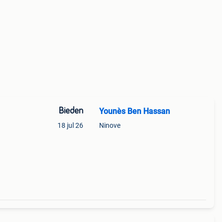
Bieden
Younès Ben Hassan
18 jul 26
Ninove