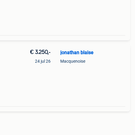
Suzuki
€ 3.250,-
jonathan blaise
24 jul 26
Macquenoise