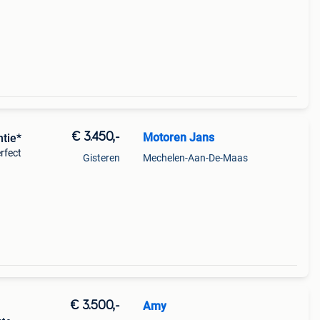
€ 3.450,-
Motoren Jans
ntie*
rfect
Gisteren
Mechelen-Aan-De-Maas
t
verf
€ 3.500,-
Amy