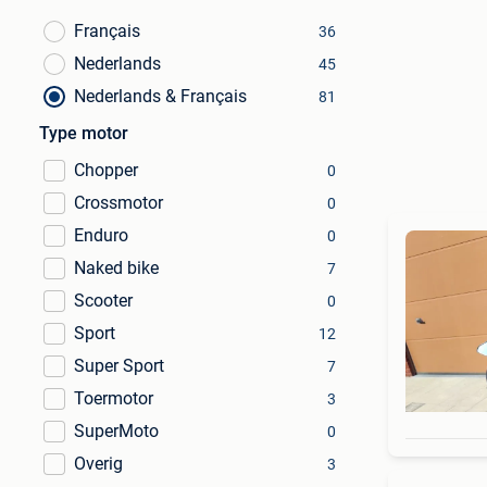
Français
36
Nederlands
45
Nederlands & Français
81
Type motor
Chopper
0
Crossmotor
0
Enduro
0
Naked bike
7
Scooter
0
Sport
12
Super Sport
7
Toermotor
3
SuperMoto
0
Overig
3