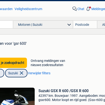
waarden
Veiligheidscentrum
Chat
Meldinge
Motoren | Suzuki
A
ten
voor 'gsr 600'
Ontvang meldingen van
 je zoekopdracht
nieuwe zoekresultaten
Suzuki
Verwijder filters
Suzuki GSX R 600 /GSX R 600
42397 km. Bouwjaar: 1997. Aangeboden: moo
gsxr600. Motor loopt en rijd goed. (Gsx-r600 g
600 / 750) * inruilen van uw huidige motor is