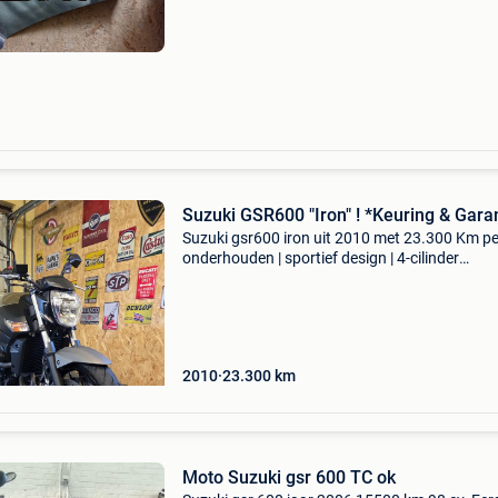
Suzuki GSR600 "Iron" ! *Keuring & Gara
Suzuki gsr600 iron uit 2010 met 23.300 Km pe
onderhouden | sportief design | 4-cilinder
uitgevoerd als &#39;iron&#39; editie met apar
lakwerk, die de look van de gsr nog extra in de 
2010
23.300
km
Moto Suzuki gsr 600 TC ok