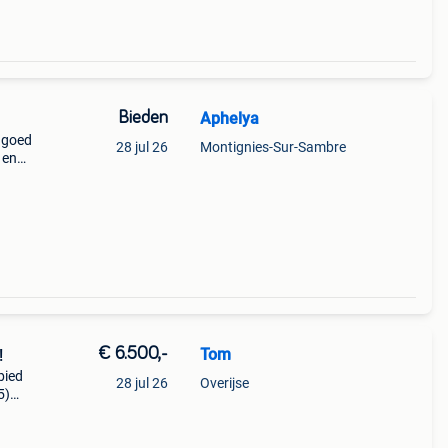
Bieden
Aphelya
 goed
28 jul 26
Montignies-Sur-Sambre
 en
€ 6.500,-
Tom
!
bied
28 jul 26
Overijse
5)
,
. In