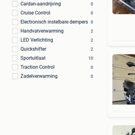
Cardan-aandrijving
0
Cruise Control
0
Electronisch instelbare dempers
0
Handvatverwarming
2
LED Verlichting
2
Quickshifter
2
Sportuitlaat
10
Traction Control
0
Zadelverwarming
0