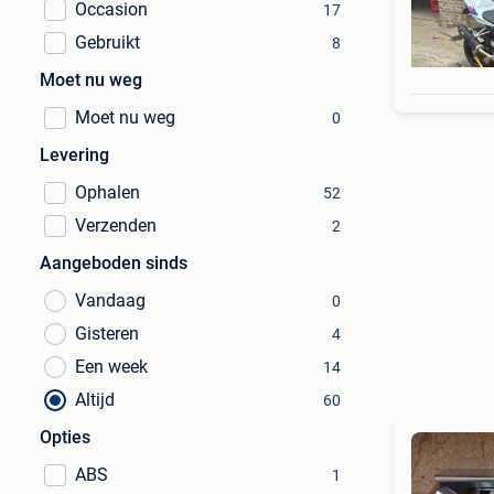
Occasion
17
Gebruikt
8
Moet nu weg
Moet nu weg
0
Levering
Ophalen
52
Verzenden
2
Aangeboden sinds
Vandaag
0
Gisteren
4
Een week
14
Altijd
60
Opties
ABS
1