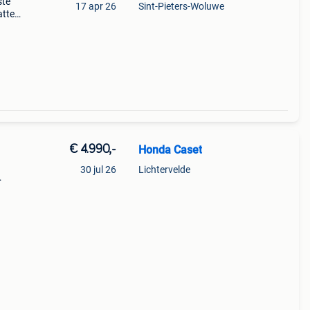
ste
17 apr 26
Sint-Pieters-Woluwe
tterij
€ 4.990,-
Honda Caset
30 jul 26
Lichtervelde