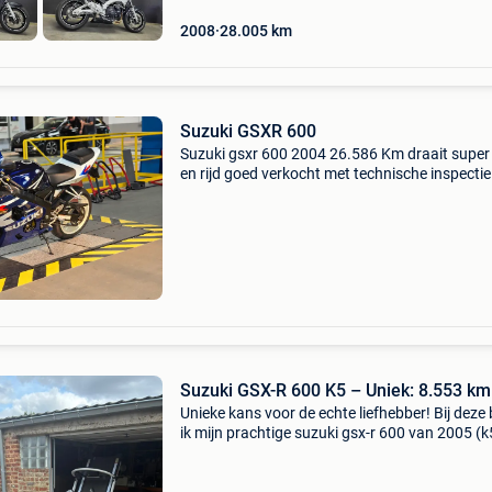
2008
28.005
km
Suzuki GSXR 600
Suzuki gsxr 600 2004 26.586 Km draait super
en rijd goed verkocht met technische inspectie
registratieverzoek ✨️ het onderhoud wordt
uitgevoerd vóór de verkoop stator en rotor
gemaakt vers inj
Suzuki GSX-R 600 K5 – Uniek: 8.553 km
Unieke kans voor de echte liefhebber! Bij deze 
ik mijn prachtige suzuki gsx-r 600 van 2005 (k
aan. Dit exemplaar heeft een uitzonderlijk lage
originele kilometerstand van slechts 8.553 Km