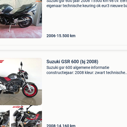
Suzuki gsr 600 jaar 2006 15500 km 98 cv. Eer
eigenaar technische keuring ok eur3 nieuwe ba
perfecte staat 0472460685
2006
15.500
km
Suzuki GSR 600 (bj 2008)
Suzuki gsr 600 algemene informatie
constructiejaar: 2008 kleur: zwart technische
informatie vermogen: 72 kw (98 pk) aantal
cilinders: 2 transmissie: handgeschakeld ledig
gewicht: 283 kg milieu emissie
2008
14.160
km