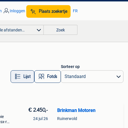
n
Inloggen
FR
Plaats zoekertje
lle afstanden…
Zoek
Sorteer op
Lijst
Foto’s
€ 2.450,-
Brinkman Motoren
ie
24 jul 26
Ruinerwold
sx-r