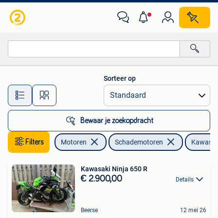
Motoren | Schademotoren
Sorteer op
Alle afstanden…
Bewaar je zoekopdracht
Filters
Motoren
Schademotoren
Kawasak
Kawasaki Ninja 650 R
€ 2.900,00
Details
Beerse
12 mei 26