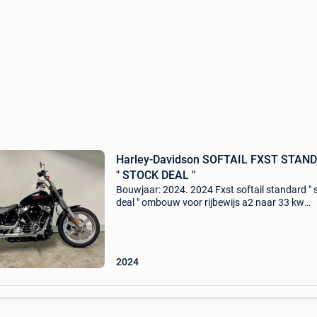
Harley-Davidson SOFTAIL FXST STAN
" STOCK DEAL "
Bouwjaar: 2024. 2024 Fxst softail standard " 
deal " ombouw voor rijbewijs a2 naar 33 kw
mogelijk. Een nieuwe softail standard 2024 m
jaar garantie, met daar boven op een hd verze
2024