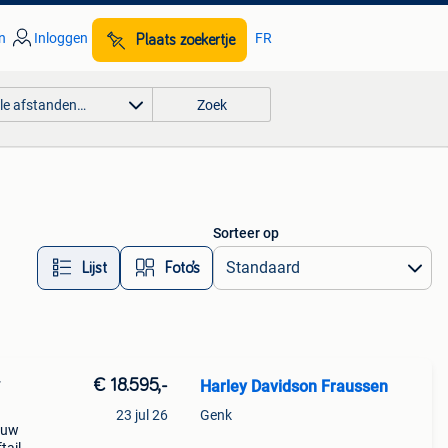
n
Inloggen
FR
Plaats zoekertje
lle afstanden…
Zoek
Sorteer op
Lijst
Foto’s
€ 18.595,-
Harley Davidson Fraussen
T
23 jul 26
Genk
ouw