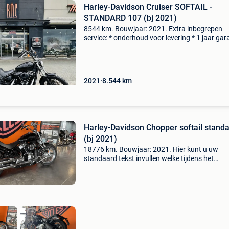
Harley-Davidson Cruiser SOFTAIL -
STANDARD 107 (bj 2021)
8544 km. Bouwjaar: 2021. Extra inbegrepen
service: * onderhoud voor levering * 1 jaar gar
* technische keuring * overname alle voertuige
financiering op maat *... Harley davidson crui
softa
2021
8.544
km
Harley-Davidson Chopper softail stand
(bj 2021)
18776 km. Bouwjaar: 2021. Hier kunt u uw
standaard tekst invullen welke tijdens het
publiceren van een auto op internet standaard
het opmerkingen veld wordt geplaatst. U kunt
indien gewenst oo