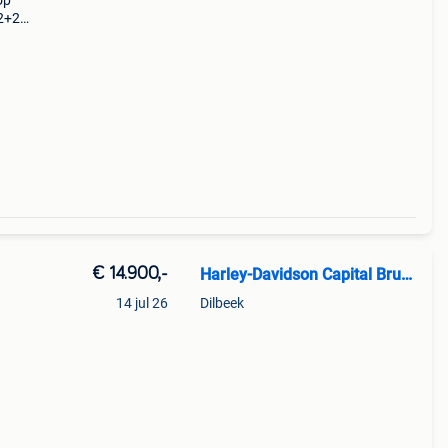
op
2+2
€ 14.900,-
Harley-Davidson Capital Brussels
14 jul 26
Dilbeek
 in
 deze