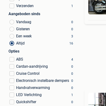
Verzenden
1
Aangeboden sinds
Vandaag
0
Gisteren
0
Een week
3
Altijd
16
Opties
ABS
4
Cardan-aandrijving
0
Cruise Control
0
Electronisch instelbare dempers
0
Handvatverwarming
0
LED Verlichting
1
Quickshifter
0