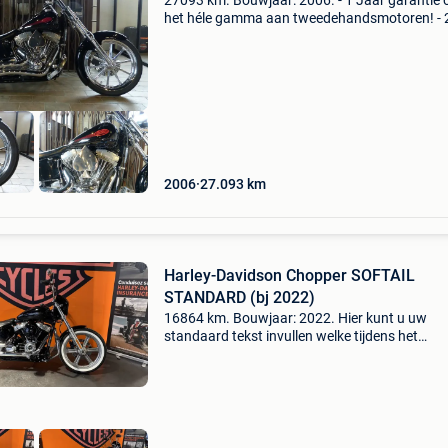
27093 km. Bouwjaar: 2006. - 1 Jaar garantie 
het héle gamma aan tweedehandsmotoren! - 
Jaar waarborg op alle nieuwe motoren -
mogelijkheid tot financiering of leasing* - we
verzorgen jouw h-d...
2006
27.093
km
Harley-Davidson Chopper SOFTAIL
STANDARD (bj 2022)
16864 km. Bouwjaar: 2022. Hier kunt u uw
standaard tekst invullen welke tijdens het
publiceren van een auto op internet standaard
het opmerkingen veld wordt geplaatst. U kunt
indien gewenst oo