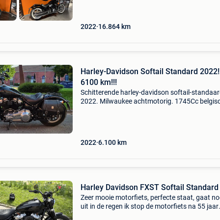
2022
16.864
km
Harley-Davidson Softail Standard 2022!
6100 km!!!
Schitterende harley-davidson softail-standaar
2022. Milwaukee achtmotorig. 1745Cc belgis
motorfiets 5hd... Eerste registratie 2024 weini
kilometers: 6100 km eerste eigenaar.. Gekocht 
hd f
2022
6.100
km
Harley Davidson FXST Softail Standard
Zeer mooie motorfiets, perfecte staat, gaat no
uit in de regen ik stop de motorfiets na 55 jaar
oefenen voor een ander project 02/2021 gem