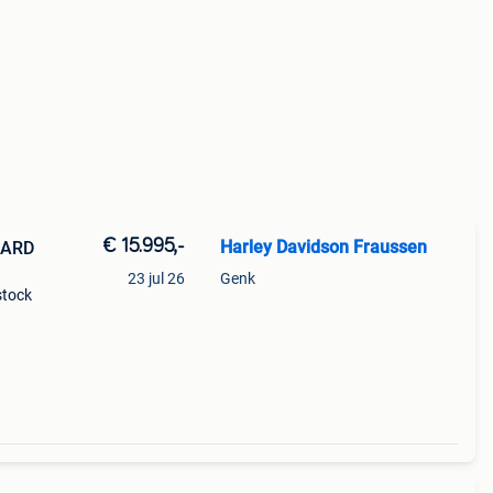
€ 15.995,-
Harley Davidson Fraussen
DARD
23 jul 26
Genk
stock
et 4
ke