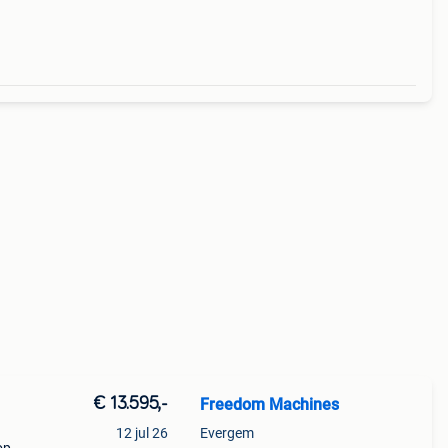
cepta
€ 13.595,-
Freedom Machines
l
12 jul 26
Evergem