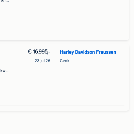
tail
l
-
€ 16.995,-
Harley Davidson Fraussen
T
23 jul 26
Genk
 kw
r-
s de