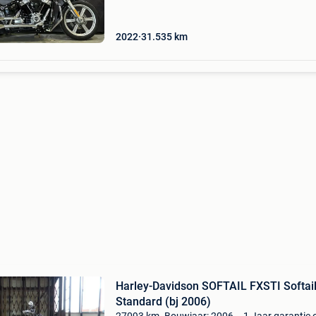
mogelijkheid tot financiering of leasing (na ac
2022
31.535
km
Harley-Davidson SOFTAIL FXSTI Softai
Standard (bj 2006)