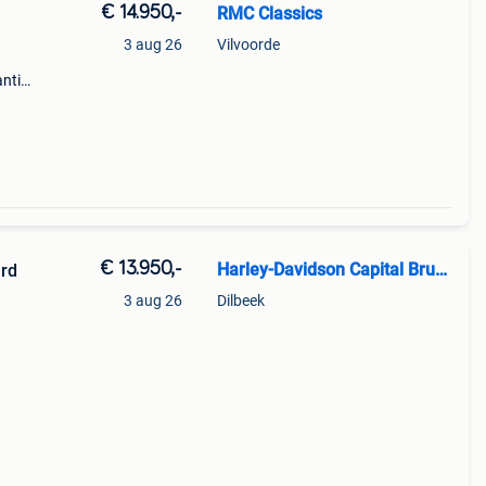
€ 14.950,-
RMC Classics
3 aug 26
Vilvoorde
antie
n *
ser
€ 13.950,-
Harley-Davidson Capital Brussels
ard
3 aug 26
Dilbeek
 in
 deze