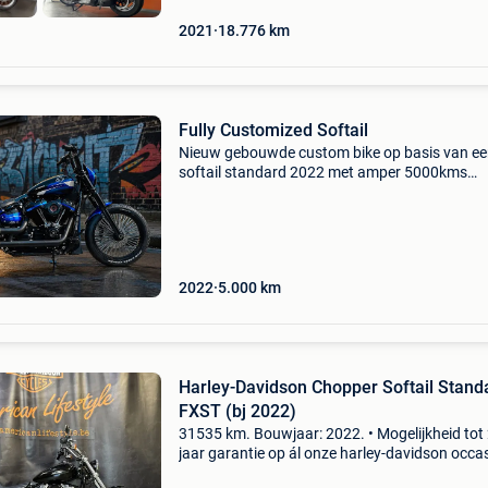
2021
18.776
km
Fully Customized Softail
Nieuw gebouwde custom bike op basis van e
softail standard 2022 met amper 5000kms
onderdelen van killer customs, cult werk, zard,
ness, kellerman,s&s, cpv, ricks,… special paint
cobalt blu
2022
5.000
km
Harley-Davidson Chopper Softail Stand
FXST (bj 2022)
31535 km. Bouwjaar: 2022. • Mogelijkheid tot
jaar garantie op ál onze harley-davidson occa
!!! En 4 jaar garantie op al onze nieuwe motore