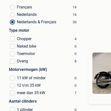
Français
14
Nederlands
16
Nederlands & Français
30
Type motor
Chopper
4
Naked bike
0
Toermotor
0
Overig
8
Motorvermogen (kW)
11 kW of minder
0
12 t/m 35 kW
0
meer dan 35 kW
7
Aantal cilinders
1 cilinder
0