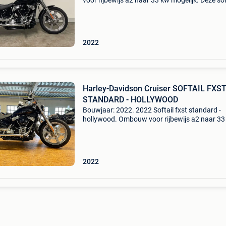
voor rijbewijs a2 naar 33 kw mogelijk. Deze sof
standard hebben wij voorzien met de long-hau
pack. - Detachables saddlebags. - Windshield. 
Passenge
2022
Harley-Davidson Cruiser SOFTAIL FXS
STANDARD - HOLLYWOOD
Bouwjaar: 2022. 2022 Softail fxst standard -
hollywood. Ombouw voor rijbewijs a2 naar 33
mogelijk. Beschrijving. Rauwe, gestripte bobbe
stijl. Een blank canvas om te customizen. Dit i
perfecte
2022