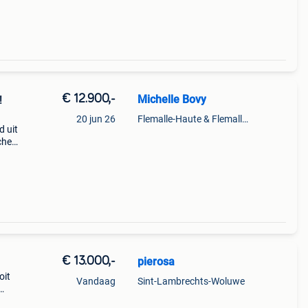
€ 12.900,-
Michelle Bovy
!
20 jun 26
Flemalle-Haute & Flemalle- Grande & Partie Awirs
d uit
che
g
bij
€ 13.000,-
pierosa
oit
Vandaag
Sint-Lambrechts-Woluwe
aakt