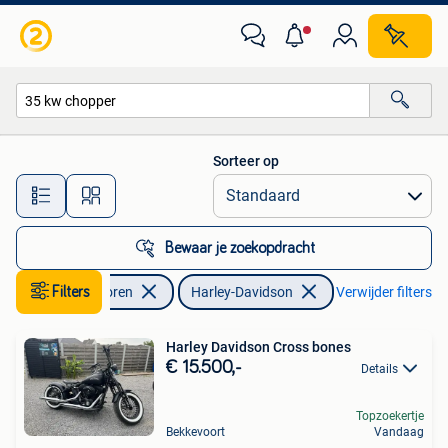
Motoren | Harley-Davidson
Sorteer op
Alle afstanden…
Bewaar je zoekopdracht
Filters
Motoren
Harley-Davidson
Verwijder filters
Harley Davidson Cross bones
€ 15.500,-
Details
Topzoekertje
Bekkevoort
Vandaag