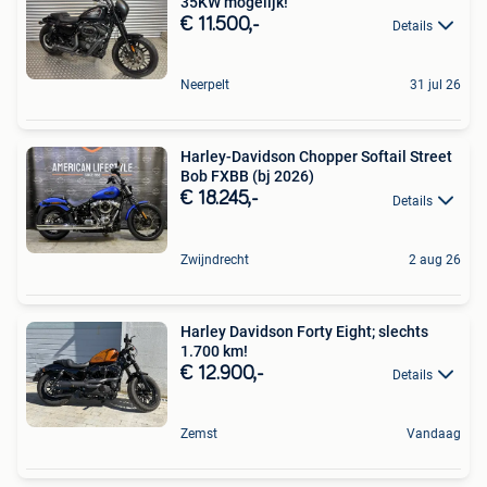
35KW mogelijk!
€ 11.500,-
Details
Neerpelt
31 jul 26
Harley-Davidson Chopper Softail Street
Bob FXBB (bj 2026)
€ 18.245,-
Details
Zwijndrecht
2 aug 26
Harley Davidson Forty Eight; slechts
1.700 km!
€ 12.900,-
Details
Zemst
Vandaag