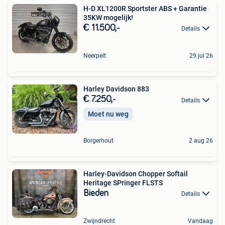
H-D XL1200R Sportster ABS + Garantie
35KW mogelijk!
€ 11.500,-
Details
Neerpelt
29 jul 26
Harley Davidson 883
€ 7.250,-
Details
Moet nu weg
Borgerhout
2 aug 26
Harley-Davidson Chopper Softail
Heritage SPringer FLSTS
Bieden
Details
Zwijndrecht
Vandaag