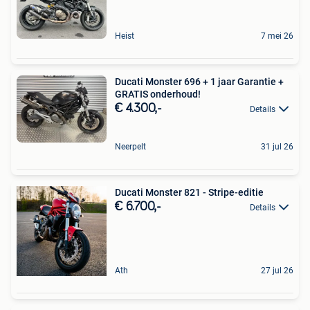
Heist
7 mei 26
Ducati Monster 696 + 1 jaar Garantie +
GRATIS onderhoud!
€ 4.300,-
Details
Neerpelt
31 jul 26
Ducati Monster 821 - Stripe-editie
€ 6.700,-
Details
Ath
27 jul 26