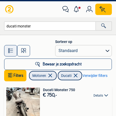
Motoren | Ducati
Sorteer op
Alle afstanden…
Bewaar je zoekopdracht
Filters
Motoren
Ducati
Verwijder filters
Ducati Monster 750
€ 750,-
Details