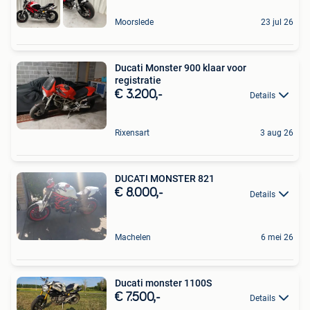
Moorslede
23 jul 26
Ducati Monster 900 klaar voor
registratie
€ 3.200,-
Details
Rixensart
3 aug 26
DUCATI MONSTER 821
€ 8.000,-
Details
Machelen
6 mei 26
Ducati monster 1100S
€ 7.500,-
Details