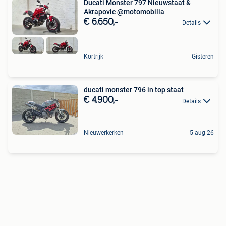
Ducati Monster 797 Nieuwstaat &
Akrapovic @motomobilia
€ 6.650,-
Details
Kortrijk
Gisteren
ducati monster 796 in top staat
€ 4.900,-
Details
Nieuwerkerken
5 aug 26