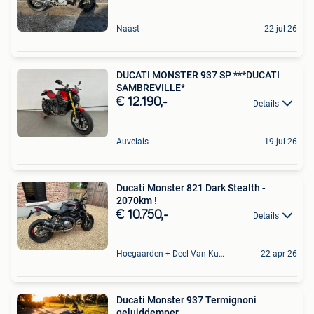
Naast
22 jul 26
DUCATI MONSTER 937 SP ***DUCATI
SAMBREVILLE*
€ 12.190,-
Details
Auvelais
19 jul 26
Ducati Monster 821 Dark Stealth -
2070km !
€ 10.750,-
Details
Hoegaarden + Deel Van Kumtich + Deel Van Tienen
22 apr 26
Ducati Monster 937 Termignoni
geluiddemper