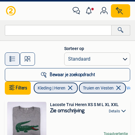
Truien en Vesten
Sorteer op
Alle afstanden…
Bewaar je zoekopdracht
Filters
Kleding | Heren
Truien en Vesten
Verw
Lacoste Trui Heren XS S M L XL XXL
Zie omschrijving
Details
Topadvertentie