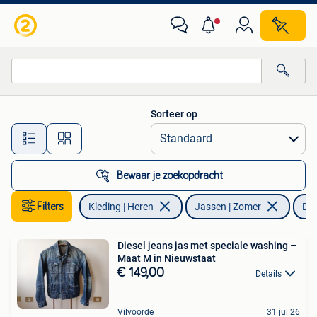
Jassen | Zomer
Sorteer op
Alle afstanden…
Bewaar je zoekopdracht
Filters
Kleding | Heren
Jassen | Zomer
Die
Diesel jeans jas met speciale washing –
Maat M in Nieuwstaat
€ 149,00
Details
Vilvoorde
31 jul 26