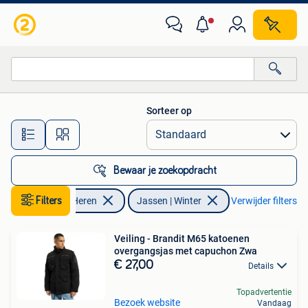
Jassen | Winter
Sorteer op
Alle afstanden…
Bewaar je zoekopdracht
Kleding | Heren
Filters
Jassen | Winter
Verwijder filters
Veiling - Brandit M65 katoenen
overgangsjas met capuchon Zwa
€ 27,00
Details
Topadvertentie
Bezoek website
Vandaag