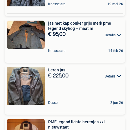
Knesselare
19 mei 26
jas met kap donker grijs merk pme
legend skyhog – maat m
€ 95,00
Details
Knesselare
14 feb 26
Leren jas
€ 225,00
Details
Dessel
2 jun 26
PME legend lichte herenjas xxl
nieuwstaat