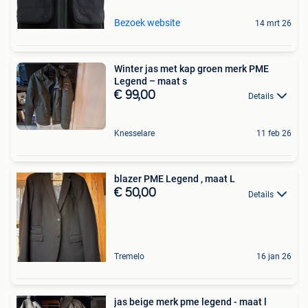
Bezoek website
14 mrt 26
Winter jas met kap groen merk PME
Legend – maat s
€ 99,00
Details
Knesselare
11 feb 26
blazer PME Legend , maat L
€ 50,00
Details
Tremelo
16 jan 26
jas beige merk pme legend - maat l