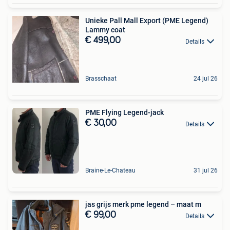
Unieke Pall Mall Export (PME Legend)
Lammy coat
€ 499,00
Details
Brasschaat
24 jul 26
PME Flying Legend-jack
€ 30,00
Details
Braine-Le-Chateau
31 jul 26
jas grijs merk pme legend – maat m
€ 99,00
Details