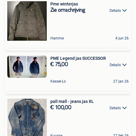
Pme winterjas
Zie omschrijving
Details
Hamme
4 jun 26
PME Legend jas SUCCESSOR
€ 75,00
Details
Kessel-Lo
27 jan 26
pall mall - jeans jas XL
€ 100,00
Details
Kuurne
27 feb 26