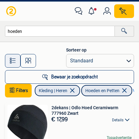
Hoeden en Petten
Sorteer op
Alle afstanden…
Bewaar je zoekopdracht
Filters
Kleding | Heren
Hoeden en Petten
Ver
2dekans | Odlo Hoed Ceramiwarm
777960 Zwart
€ 17,99
Details
Topadvertentie