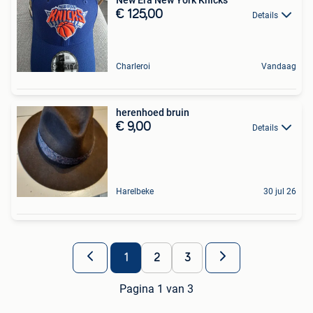
€ 125,00
Details
Charleroi
Vandaag
herenhoed bruin
€ 9,00
Details
Harelbeke
30 jul 26
1
2
3
Pagina 1 van 3