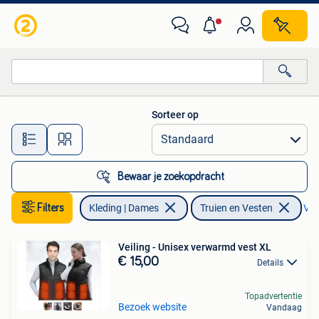
Truien en Vesten
Sorteer op
Alle afstanden…
Bewaar je zoekopdracht
Filters
Kleding | Dames
Truien en Vesten
Ver
Veiling - Unisex verwarmd vest XL
€ 15,00
Details
Topadvertentie
Bezoek website
Vandaag