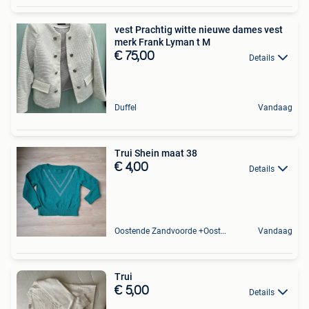
vest Prachtig witte nieuwe dames vest
merk Frank Lyman t M
€ 75,00
Details
Duffel
Vandaag
Trui Shein maat 38
€ 4,00
Details
Oostende Zandvoorde +Oostende
Vandaag
Trui
€ 5,00
Details