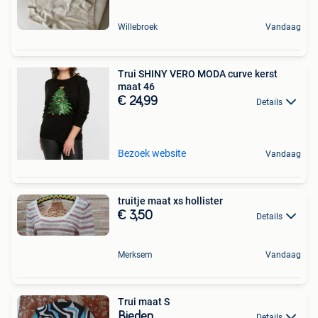
Willebroek
Vandaag
Trui SHINY VERO MODA curve kerst
maat 46
€ 24,99
Details
Bezoek website
Vandaag
truitje maat xs hollister
€ 3,50
Details
Merksem
Vandaag
Trui maat S
Bieden
Details