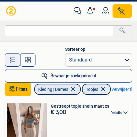
Topjes
Sorteer op
Alle afstanden…
Bewaar je zoekopdracht
Filters
Kleding | Dames
Topjes
Verwijder filt
Gestreept topje shein maat xs
€ 3,00
Details