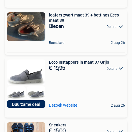
loafers zwart maat 39 + bottines Ecco
maat 39
Bieden
Details
Roeselare
2 aug 26
Ecco Instappers in maat 37 Grijs
€ 19,95
Details
Duurzame deal
Bezoek website
2 aug 26
Sneakers
€ 15,00
Details