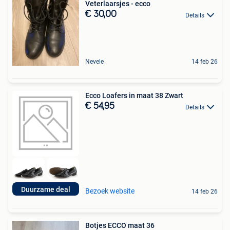
Veterlaarsjes - ecco
€ 30,00
Details
Nevele
14 feb 26
Ecco Loafers in maat 38 Zwart
€ 54,95
Details
Duurzame deal
Bezoek website
14 feb 26
Botjes ECCO maat 36