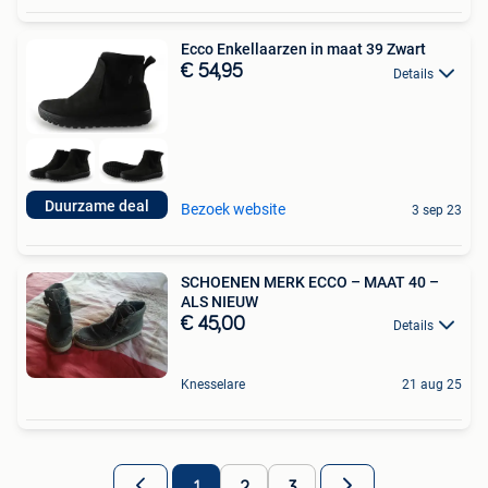
Ecco Enkellaarzen in maat 39 Zwart
€ 54,95
Details
Duurzame deal
Bezoek website
3 sep 23
SCHOENEN MERK ECCO – MAAT 40 –
ALS NIEUW
€ 45,00
Details
Knesselare
21 aug 25
1
2
3