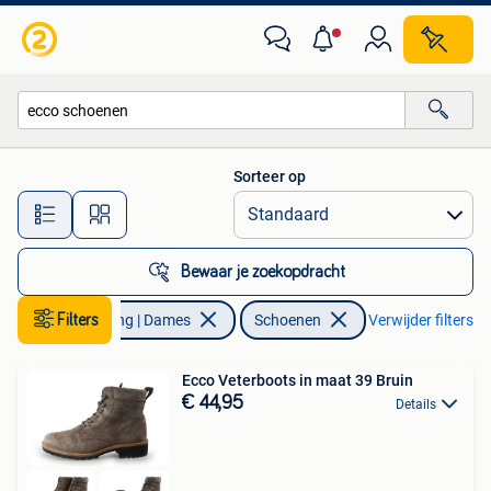
Schoenen
Sorteer op
Alle afstanden…
Bewaar je zoekopdracht
Filters
Kleding | Dames
Schoenen
Verwijder filters
Ecco Veterboots in maat 39 Bruin
€ 44,95
Details