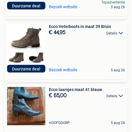
Topadvertentie
Duurzame deal
Bezoek website
5 aug 26
Ecco Veterboots in maat 39 Bruin
€ 44,95
Details
Duurzame deal
Bezoek website
5 aug 26
Ecco laarsjes maat 41 blauw
€ 65,00
Details
HOOFDDORP
5 aug 26