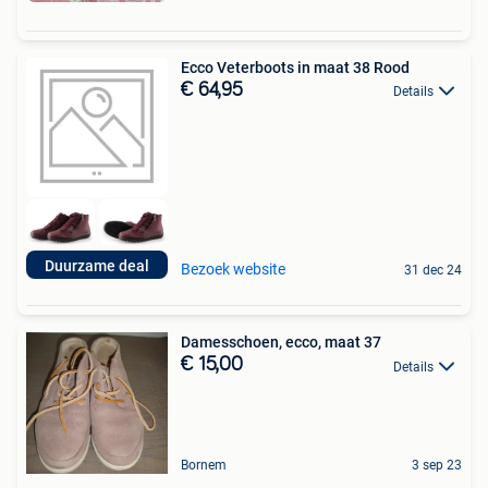
Ecco Veterboots in maat 38 Rood
€ 64,95
Details
Duurzame deal
Bezoek website
31 dec 24
Damesschoen, ecco, maat 37
€ 15,00
Details
Bornem
3 sep 23