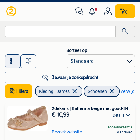
Schoenen
Sorteer op
Alle afstanden…
Bewaar je zoekopdracht
Filters
Kleding | Dames
Schoenen
Verwijder f
2dekans | Ballerina beige met goud-34
€ 10,99
Details
Topadvertentie
Bezoek website
Vandaag