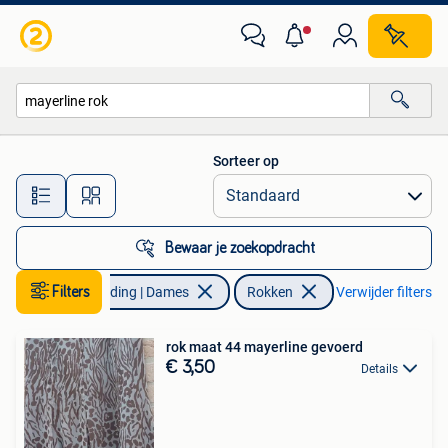
Rokken
Sorteer op
Alle afstanden…
Bewaar je zoekopdracht
Filters
Kleding | Dames
Rokken
Verwijder filters
rok maat 44 mayerline gevoerd
€ 3,50
Details