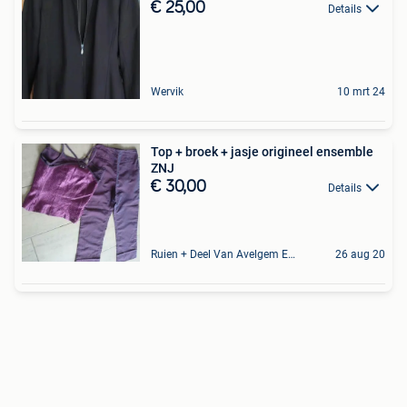
€ 25,00
Details
Wervik
10 mrt 24
Top + broek + jasje origineel ensemble
ZNJ
€ 30,00
Details
Ruien + Deel Van Avelgem En Waarmaarde
26 aug 20