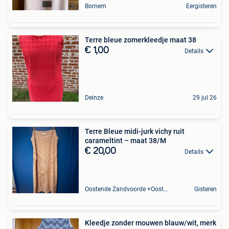
Bornem
Eergisteren
Terre bleue zomerkleedje maat 38
€ 1,00
Details
Deinze
29 jul 26
Terre Bleue midi-jurk vichy ruit
carameltint – maat 38/M
€ 20,00
Details
Oostende Zandvoorde +Oostende
Gisteren
Kleedje zonder mouwen blauw/wit, merk