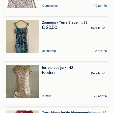
Klemskerke
19 apr 26
Zomerjurk Terre Bleue mt 38
€ 20,00
Details
Oostkamp
2 mei 26
terre bleue jurk - 42
Bieden
Details
Rumst
29 apr 26
Terre bleue jurkje bloemenprint maat 40