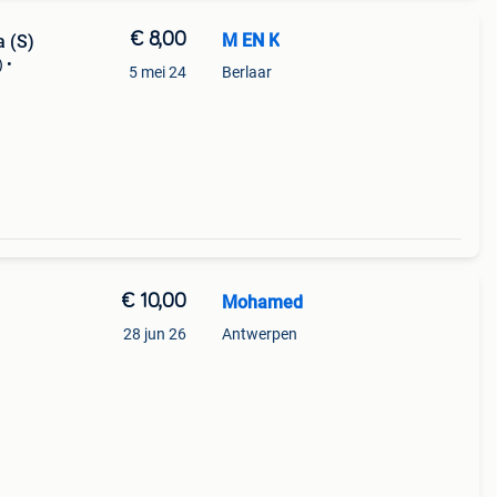
€ 8,00
M EN K
a (S)
 •
5 mei 24
Berlaar
€ 10,00
Mohamed
28 jun 26
Antwerpen