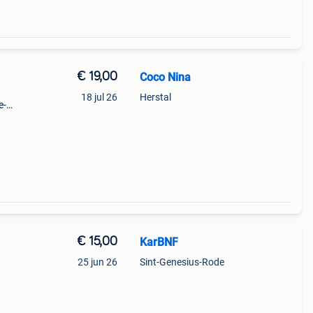
€ 19,00
Coco Nina
18 jul 26
Herstal
e-
€ 15,00
KarBNF
25 jun 26
Sint-Genesius-Rode