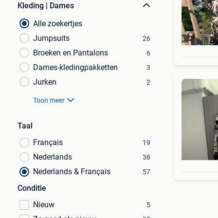
Kleding | Dames
Alle zoekertjes
Jumpsuits
26
Broeken en Pantalons
6
Dames-kledingpakketten
3
Jurken
2
Toon meer
Taal
Français
19
Nederlands
38
Nederlands & Français
57
Conditie
Nieuw
5