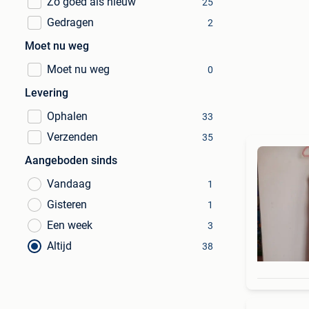
Zo goed als nieuw
25
Gedragen
2
Moet nu weg
Moet nu weg
0
Levering
Ophalen
33
Verzenden
35
Aangeboden sinds
Vandaag
1
Gisteren
1
Een week
3
Altijd
38