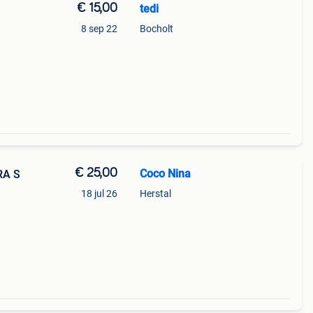
€ 15,00
tedi
8 sep 22
Bocholt
€ 25,00
Coco Nina
RA S
18 jul 26
Herstal