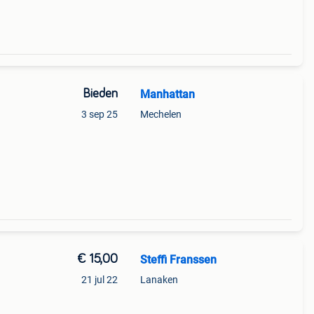
Bieden
Manhattan
3 sep 25
Mechelen
€ 15,00
Steffi Franssen
21 jul 22
Lanaken