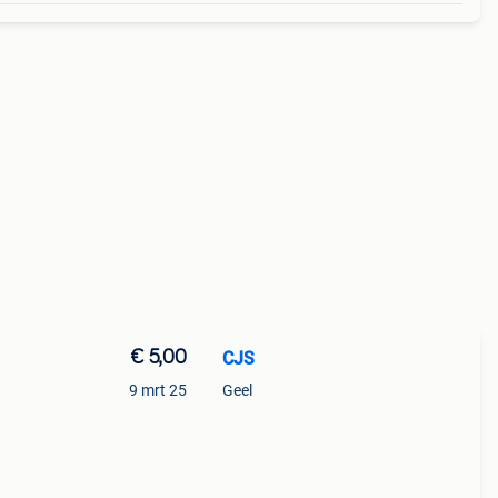
€ 5,00
CJS
9 mrt 25
Geel