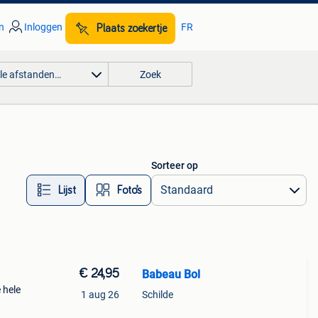
n
Inloggen
FR
Plaats zoekertje
lle afstanden…
Zoek
Sorteer op
Lijst
Foto’s
€ 24,95
Babeau Bol
 hele
1 aug 26
Schilde