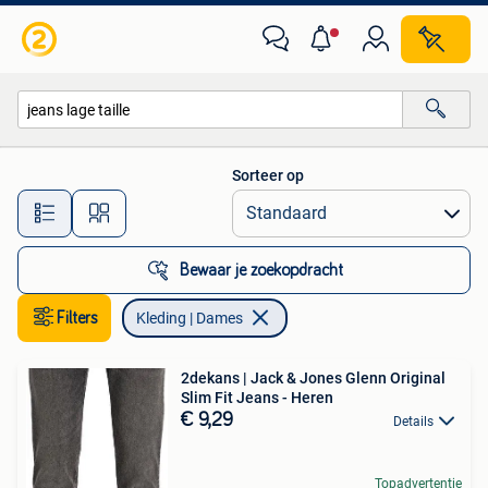
Kleding | Dames
Sorteer op
Alle afstanden…
Bewaar je zoekopdracht
Filters
Kleding | Dames
2dekans | Jack & Jones Glenn Original
Slim Fit Jeans - Heren
€ 9,29
Details
Topadvertentie