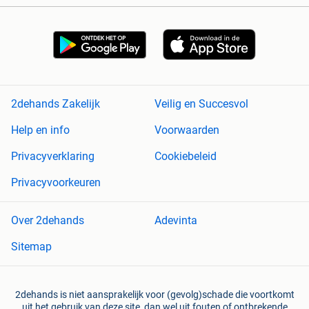
2dehands Zakelijk
Veilig en Succesvol
Help en info
Voorwaarden
Privacyverklaring
Cookiebeleid
Privacyvoorkeuren
Over 2dehands
Adevinta
Sitemap
2dehands is niet aansprakelijk voor (gevolg)schade die voortkomt
uit het gebruik van deze site, dan wel uit fouten of ontbrekende