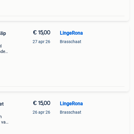
€ 15,00
LingeRona
27 apr 26
Brasschaat
l
nde
n de
za
€ 15,00
LingeRona
et
26 apr 26
Brasschaat
h
t van
de
 Een