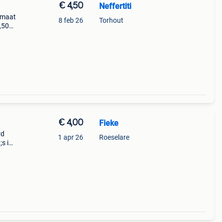
€ 4,50
Neffertiti
 maat
8 feb 26
Torhout
,50
it
€ 4,00
Fieke
rd
1 apr 26
Roeselare
;s in
ijk.