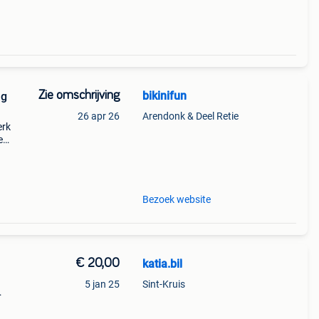
Zie omschrijving
bikinifun
ng
26 apr 26
Arendonk & Deel Retie
erk
e
f
hu
Bezoek website
€ 20,00
katia.bil
5 jan 25
Sint-Kruis
- bh