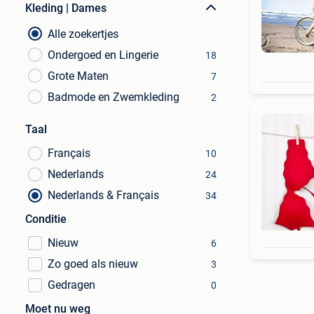
Kleding | Dames
Alle zoekertjes
Ondergoed en Lingerie
18
Grote Maten
7
Badmode en Zwemkleding
2
Taal
Français
10
Nederlands
24
Nederlands & Français
34
Conditie
Nieuw
6
Zo goed als nieuw
3
Gedragen
0
Moet nu weg