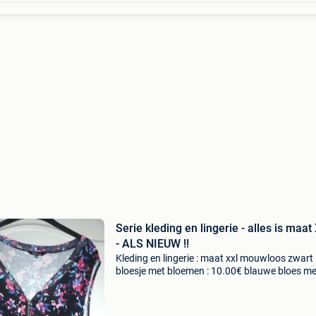
Serie kleding en lingerie - alles is maat
- ALS NIEUW !!
Kleding en lingerie : maat xxl mouwloos zwart
bloesje met bloemen : 10.00€ blauwe bloes me
blokjes : 7.00€ rode gilet van “samoon” : 7.00€
zalmkleurige bloes : 15.00€ wit bloesje