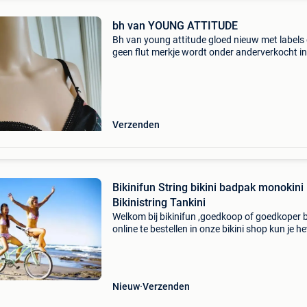
bh van YOUNG ATTITUDE
Bh van young attitude gloed nieuw met labels d
geen flut merkje wordt onder anderverkocht in
bjenkorf; is een merk dat uit amerika stilletjes
komt overwaaien, is vooral bedoeld voor dam
Verzenden
Bikinifun String bikini badpak monokini
Bikinistring Tankini
Welkom bij bikinifun ,goedkoop of goedkoper b
online te bestellen in onze bikini shop kun je he
jaar terecht voor bikinis monokinis en badpak
ook stringbikinis of stringbadpakken. Bekij
Nieuw
Verzenden