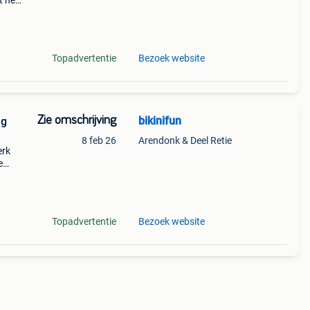
t hele
ken
Topadvertentie
Bezoek website
Zie omschrijving
bikinifun
ng
8 feb 26
Arendonk & Deel Retie
erk
e
f
hu
Topadvertentie
Bezoek website