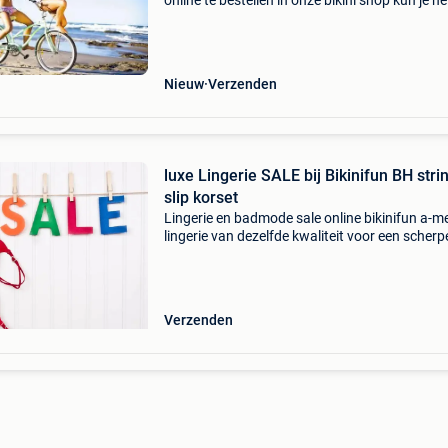
online te bestellen in onze bikini shop kun je he
jaar terecht voor bikinis monokinis en badpak
ook stringbikinis of stringbadpakken. Bekij
Nieuw
Verzenden
luxe Lingerie SALE bij Bikinifun BH stri
slip korset
Lingerie en badmode sale online bikinifun a-m
lingerie van dezelfde kwaliteit voor een scherp
prijs. Mooie luxe bh's met bijpassende slip en o
string koop je eenvoudig online en laat deze t
Verzenden