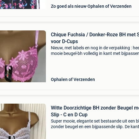
Zo goed als nieuw
Ophalen of Verzenden
Chique Fuchsia / Donker-Roze BH met Slip
voor D-Cups
Nieuw, met labels en nog in de verpakking : hee
mooie beugel-bh volledig in kant met bijpasse
mini-slip die dezelfde kant heeft ter hoogte va
heupen. Het is geen fel en hard fuchsia, het is 
Ophalen of Verzenden
Witte Doorzichtige BH zonder Beugel m
Slip - C en D Cup
Super mooie, elegante set bestaande uit een b
zonder beugel en een bijpassende slip. De kan
de bh is doorzichtig en er zitten zacht glanzen
nuances in, wat het geheel heel chique maakt.