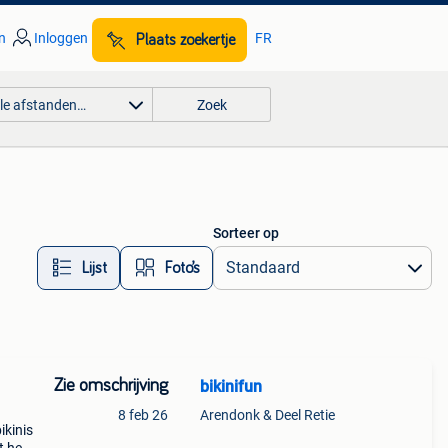
n
Inloggen
FR
Plaats zoekertje
lle afstanden…
Zoek
Sorteer op
Lijst
Foto’s
Zie omschrijving
bikinifun
8 feb 26
Arendonk & Deel Retie
ikinis