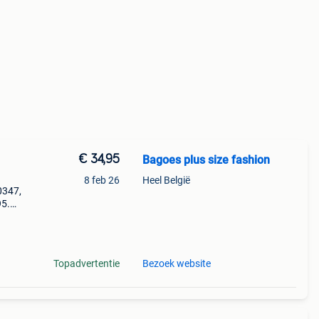
€ 34,95
Bagoes plus size fashion
8 feb 26
Heel België
0347,
95.
t
ele
Topadvertentie
Bezoek website