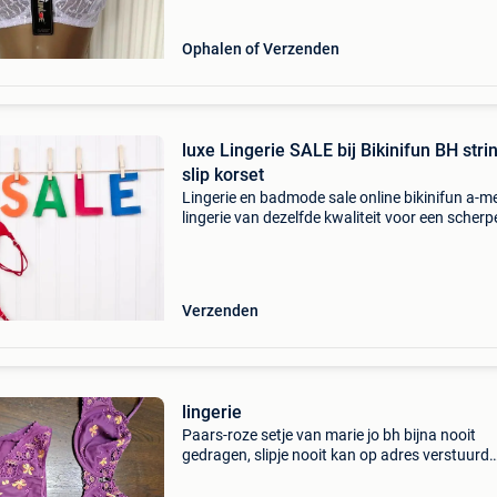
kl
Ophalen of Verzenden
luxe Lingerie SALE bij Bikinifun BH stri
slip korset
Lingerie en badmode sale online bikinifun a-m
lingerie van dezelfde kwaliteit voor een scherp
prijs. Mooie luxe bh's met bijpassende slip en o
string koop je eenvoudig online en laat deze t
Verzenden
lingerie
Paars-roze setje van marie jo bh bijna nooit
gedragen, slipje nooit kan op adres verstuurd
worden maten zie foto&#39;s - slipje maat 42 
maat 90 d