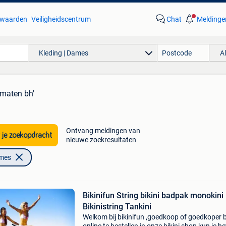
waarden
Veiligheidscentrum
Chat
Meldinge
Kleding | Dames
A
 maten bh'
Ontvang meldingen van
 je zoekopdracht
nieuwe zoekresultaten
ames
Bikinifun String bikini badpak monokini
Bikinistring Tankini
Welkom bij bikinifun ,goedkoop of goedkoper b