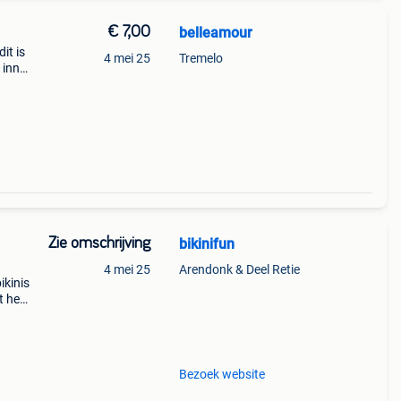
€ 7,00
belleamour
it is
4 mei 25
Tremelo
 inno;
 aan
Zie omschrijving
bikinifun
4 mei 25
Arendonk & Deel Retie
ikinis
t hele
ken
Bezoek website