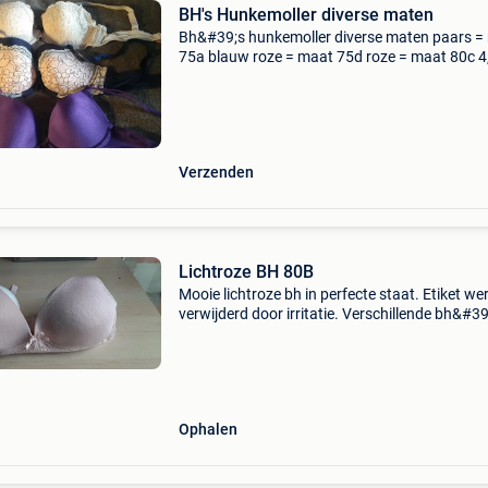
BH's Hunkemoller diverse maten
Bh&#39;s hunkemoller diverse maten paars =
75a blauw roze = maat 75d roze = maat 80c 4
euro per stuk dit kan niet opgehaald worden, d
wordt enkel opgestuurd, als pakje
Verzenden
Lichtroze BH 80B
Mooie lichtroze bh in perfecte staat. Etiket we
verwijderd door irritatie. Verschillende bh&#39
meerdere maten beschikbaar. Verzenden mogel
Ophalen