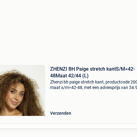
ZHENZI BH Paige stretch kantS/M=42-
48Maat 42/44 (L)
Zhenzi bh paige stretch kant, productcode 20
maat s/m=42-48, met een adviesprijs van 34.
Zwarte bh zonder beugel van zhenzi – comfor
voor grote maten op zoek naar een comfortab
én stijlvol
Verzenden