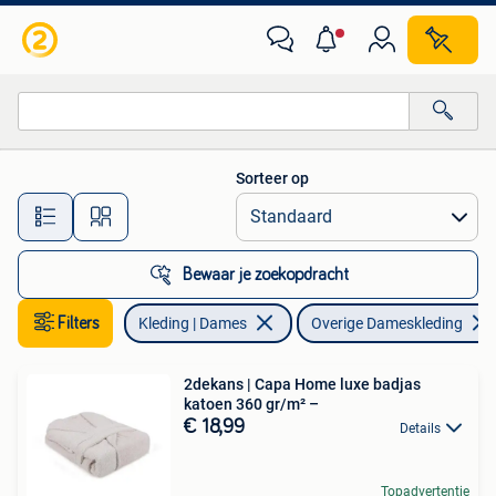
Overige Dameskleding
Sorteer op
Alle afstanden…
Bewaar je zoekopdracht
Filters
Kleding | Dames
Overige Dameskleding
2dekans | Capa Home luxe badjas
katoen 360 gr/m² –
€ 18,99
Details
Topadvertentie