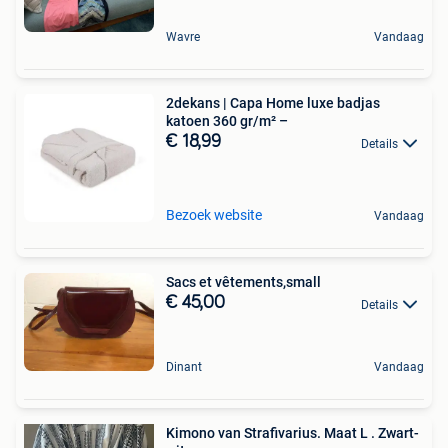
Wavre
Vandaag
2dekans | Capa Home luxe badjas
katoen 360 gr/m² –
€ 18,99
Details
Bezoek website
Vandaag
Sacs et vêtements,small
€ 45,00
Details
Dinant
Vandaag
Kimono van Strafivarius. Maat L . Zwart-