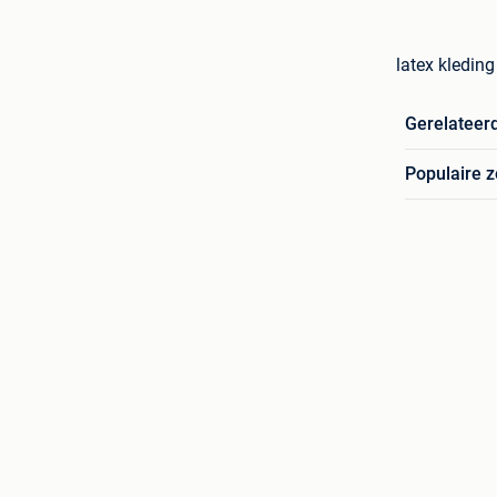
latex kledin
Gerelateer
Populaire 