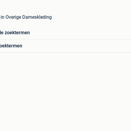
g in Overige Dameskleding
de zoektermen
zoektermen