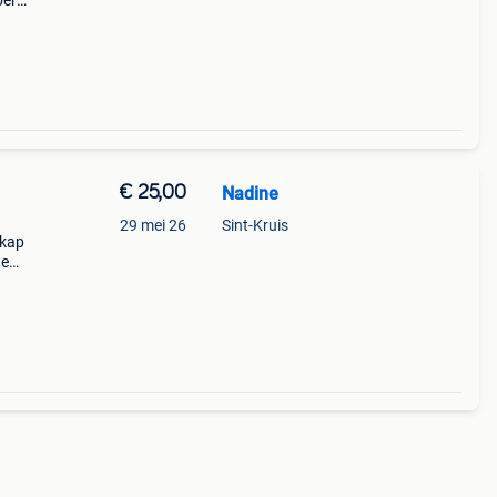
ber
tuk
€ 25,00
Nadine
29 mei 26
Sint-Kruis
dkap
te
n