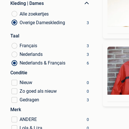
Kleding | Dames
Alle zoekertjes
Overige Dameskleding
3
Taal
Français
3
Nederlands
3
Nederlands & Français
6
Conditie
Nieuw
0
Zo goed als nieuw
0
Gedragen
3
Merk
ANDERE
0
Lola & Liza
0