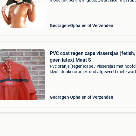
mode (uit berlijn) in goud/zwart kleur met rub
nekstuk/vampierkraag aan de bloes. Het neks
kan zowel opstaand of als liggend gedragen
worden (zie f
Gedragen
Ophalen of Verzenden
PVC coat regen cape vissersjas (fetish,
geen latex) Maat S
Pvc oranje (regen)cape / vissersjas met hoof
kleur: donkeroranje/rood afgewerkt met zwar
band op de borst met inwendige mouwstukke
maat small merk: nauta pleasance (taille 1) dit
moet over het
Gedragen
Ophalen of Verzenden