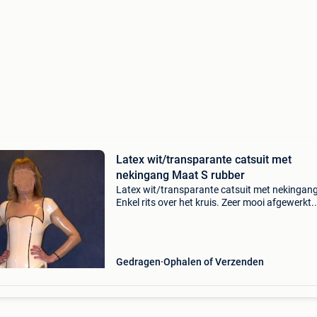
Latex wit/transparante catsuit met
nekingang Maat S rubber
Latex wit/transparante catsuit met nekingang
Enkel rits over het kruis. Zeer mooi afgewerkt.
Lichte verkleuring van de latex. Weg wegens
reductie van mijn latexcollectie. 1 X maal ged
op party.
Gedragen
Ophalen of Verzenden