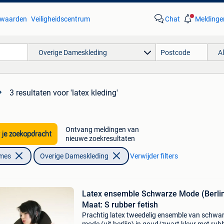
waarden
Veiligheidscentrum
Chat
Meldinge
Overige Dameskleding
A
3 resultaten
voor 'latex kleding'
Ontvang meldingen van
 je zoekopdracht
nieuwe zoekresultaten
ames
Overige Dameskleding
Verwijder filters
Latex ensemble Schwarze Mode (Berli
Maat: S rubber fetish
Prachtig latex tweedelig ensemble van schwa