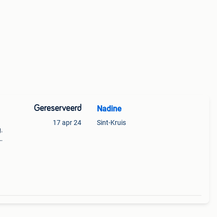
Gereserveerd
Nadine
17 apr 24
Sint-Kruis
.
ragen