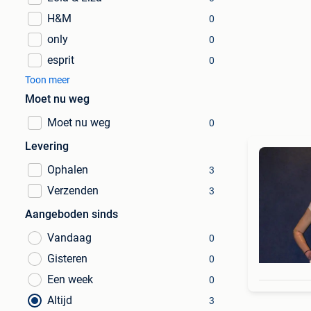
H&M
0
only
0
esprit
0
Toon meer
Moet nu weg
Moet nu weg
0
Levering
Ophalen
3
Verzenden
3
Aangeboden sinds
Vandaag
0
Gisteren
0
Een week
0
Altijd
3