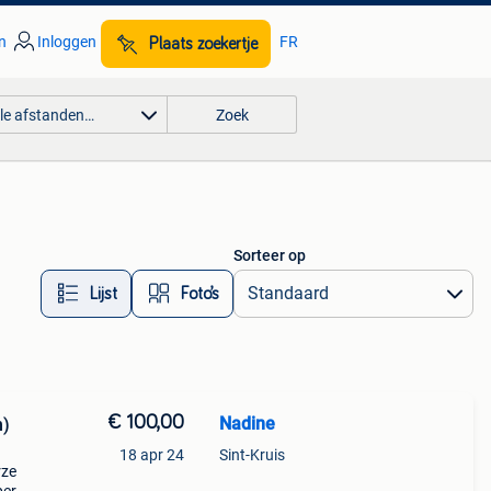
n
Inloggen
FR
Plaats zoekertje
lle afstanden…
Zoek
Sorteer op
Lijst
Foto’s
€ 100,00
Nadine
n)
18 apr 24
Sint-Kruis
rze