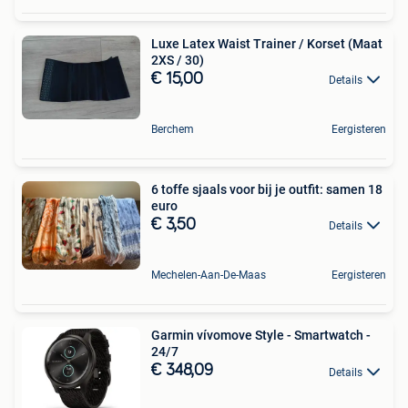
Luxe Latex Waist Trainer / Korset (Maat
2XS / 30)
€ 15,00
Details
Berchem
Eergisteren
6 toffe sjaals voor bij je outfit: samen 18
euro
€ 3,50
Details
Mechelen-Aan-De-Maas
Eergisteren
Garmin vívomove Style - Smartwatch -
24/7
€ 348,09
Details