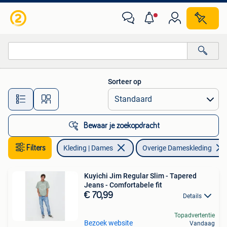
Overige Dameskleding
Sorteer op
Alle afstanden…
Bewaar je zoekopdracht
Filters
Kleding | Dames
Overige Dameskleding
Kuyichi Jim Regular Slim - Tapered
Jeans - Comfortabele fit
€ 70,99
Details
Topadvertentie
Bezoek website
Vandaag