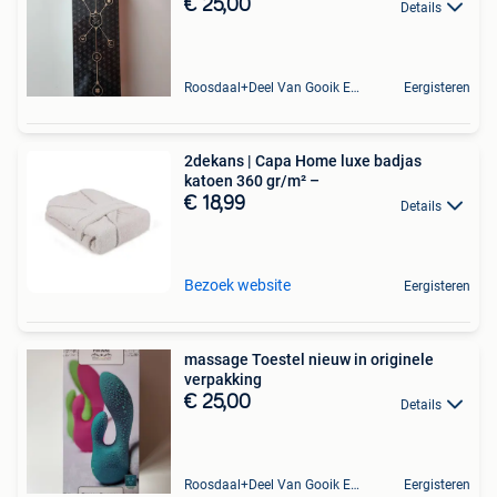
€ 25,00
Details
Roosdaal+Deel Van Gooik En Sint-Kwintens-Lennik
Eergisteren
2dekans | Capa Home luxe badjas
katoen 360 gr/m² –
€ 18,99
Details
Bezoek website
Eergisteren
massage Toestel nieuw in originele
verpakking
€ 25,00
Details
Roosdaal+Deel Van Gooik En Sint-Kwintens-Lennik
Eergisteren