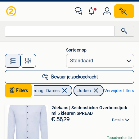
Jurken
Sorteer op
Alle afstanden…
Bewaar je zoekopdracht
Filters
Kleding | Dames
Jurken
Verwijder filters
2dekans | Seidensticker Overhemdjurk
ml 5 kleuren SPREAD
€ 56,29
Details
Topadvertentie