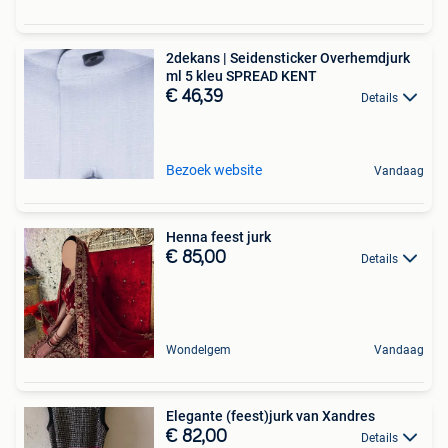
2dekans | Seidensticker Overhemdjurk
ml 5 kleu SPREAD KENT
€ 46,39
Details
Bezoek website
Vandaag
Henna feest jurk
€ 85,00
Details
Wondelgem
Vandaag
Elegante (feest)jurk van Xandres
€ 82,00
Details