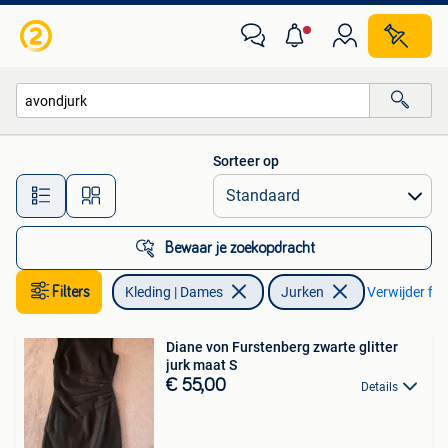
Jurken
Sorteer op
Alle afstanden…
Bewaar je zoekopdracht
Filters
Kleding | Dames
Jurken
Verwijder filt
Diane von Furstenberg zwarte glitter
jurk maat S
€ 55,00
Details