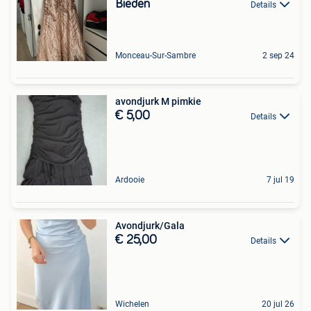
Bieden
Details
Monceau-Sur-Sambre
2 sep 24
avondjurk M pimkie
€ 5,00
Details
Ardooie
7 jul 19
Avondjurk/Gala
€ 25,00
Details
Wichelen
20 jul 26