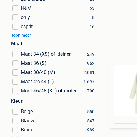
H&M
53
only
8
esprit
16
Toon meer
Maat
Maat 34 (XS) of kleiner
249
Maat 36 (S)
962
Maat 38/40 (M)
2.081
Maat 42/44 (L)
1.697
Maat 46/48 (XL) of groter
700
Kleur
Beige
550
Blauw
547
Bruin
989