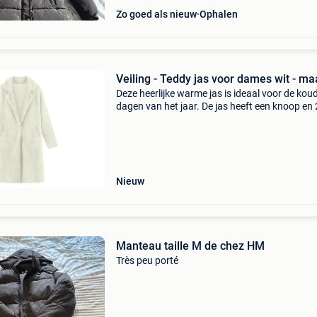
Zo goed als nieuw
Ophalen
Veiling - Teddy jas voor dames wit - ma
Deze heerlijke warme jas is ideaal voor de kou
dagen van het jaar. De jas heeft een knoop en 
zakken en een teddy design. Deze mag niet
ontbreken in je garderobe! De maat valt klein,
inhoud d
Nieuw
Manteau taille M de chez HM
Très peu porté