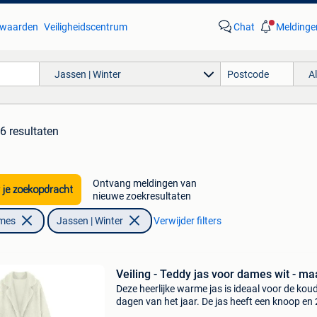
waarden
Veiligheidscentrum
Chat
Meldinge
Jassen | Winter
A
6 resultaten
Ontvang meldingen van
 je zoekopdracht
nieuwe zoekresultaten
ames
Jassen | Winter
Verwijder filters
Veiling - Teddy jas voor dames wit - ma
Deze heerlijke warme jas is ideaal voor de kou
dagen van het jaar. De jas heeft een knoop en 
zakken en een teddy design. Deze mag niet