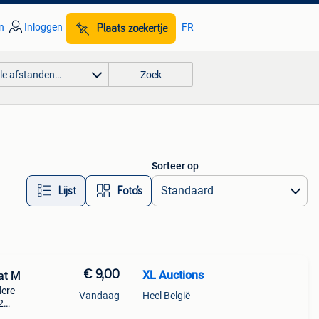
n
Inloggen
FR
Plaats zoekertje
lle afstanden…
Zoek
Sorteer op
Lijst
Foto’s
€ 9,00
XL Auctions
at M
dere
Vandaag
Heel België
2