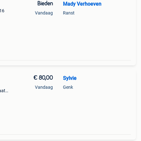
Bieden
Mady Verhoeven
 16
Vandaag
Ranst
€ 80,00
Sylvie
n
Vandaag
Genk
aat
n in