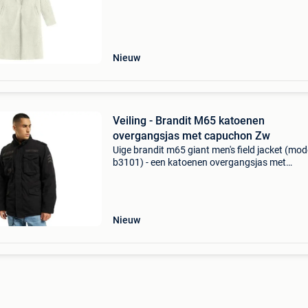
ontbreken in je garderobe! De maat valt klein,
inhoud d
Nieuw
Veiling - Brandit M65 katoenen
overgangsjas met capuchon Zw
Uige brandit m65 giant men's field jacket (mod
b3101) - een katoenen overgangsjas met
capuchon, verkrijgbaar in zwart of marinebla
Premium veldjas met een uitneembare binnenj
Heavy-duty ka
Nieuw