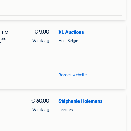
€ 9,00
XL Auctions
at M
dere
Vandaag
Heel België
2
 wat
Bezoek website
€ 30,00
Stéphanie Holemans
Vandaag
Leernes