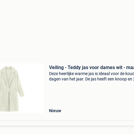
Veiling - Teddy jas voor dames wit - ma
Deze heerlijke warme jas is ideaal voor de kou
dagen van het jaar. De jas heeft een knoop en 
zakken en een teddy design. Deze mag niet
ontbreken in je garderobe! De maat valt klein,
inhoud d
Nieuw