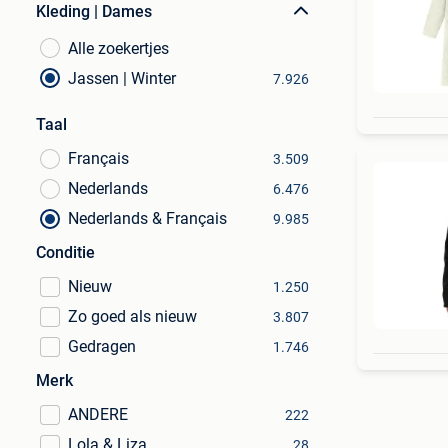
Kleding | Dames
Alle zoekertjes
Jassen | Winter
7.926
Taal
Français
3.509
Nederlands
6.476
Nederlands & Français
9.985
Conditie
Nieuw
1.250
Zo goed als nieuw
3.807
Gedragen
1.746
Merk
ANDERE
222
Lola & Liza
28