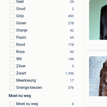
Geel
29
Goud
2
Grijs
493
Groen
278
Oranje
42
Paars
65
Rood
178
Roze
90
Wit
144
Zilver
3
Zwart
1.356
Meerkleurig
17
Overige kleuren
376
Moet nu weg
Moet nu weg
0