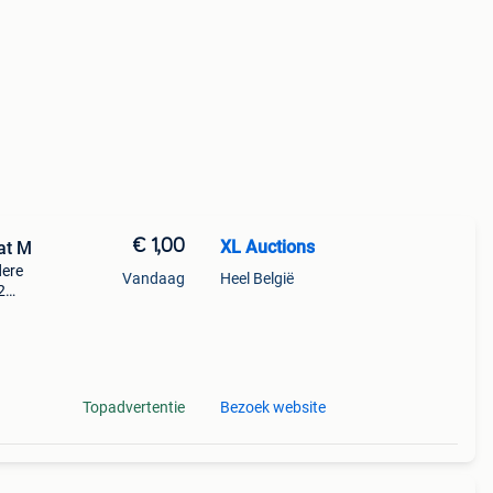
€ 1,00
XL Auctions
at M
dere
Vandaag
Heel België
2
 wat
Topadvertentie
Bezoek website