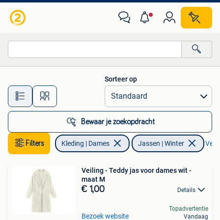
Jassen | Winter
Sorteer op
Alle afstanden…
Bewaar je zoekopdracht
Filters
Kleding | Dames
Jassen | Winter
Verwi
Veiling - Teddy jas voor dames wit -
maat M
€ 1,00
Details
Topadvertentie
Bezoek website
Vandaag