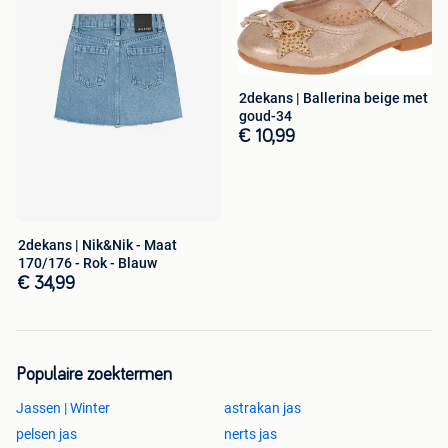
Russo jas kunt rekenen.
In de verpakking
Mario Russo Teddy Jacket Stockholm (1x)
2dekans | Ballerina beige met
goud-34
Specificaties
€ 10,99
Sluiting: Ritssluiting
Wasvoorschrift: 30 graden
Stof: 100% Polyester
2dekans | Nik&Nik - Maat
170/176 - Rok - Blauw
€ 34,99
Is dit toch niet helemaal wat je zoekt? Dan kan je alles van
het merk
Mario Russo
op onze website vinden.
Populaire zoektermen
Jassen | Winter
astrakan jas
pelsen jas
nerts jas