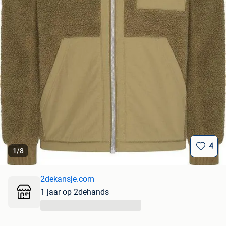
4
1
/
8
2dekansje.com
1 jaar op 2dehands
...