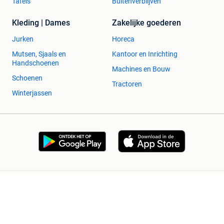
Tafels
Buitenverblijven
Kleding | Dames
Zakelijke goederen
Jurken
Horeca
Mutsen, Sjaals en
Kantoor en Inrichting
Handschoenen
Machines en Bouw
Schoenen
Tractoren
Winterjassen
2dehands Zakelijk
Veilig en Succesvol
Help en info
Voorwaarden
Privacyverklaring
Cookiebeleid