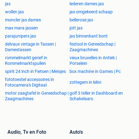
jas
lederen dames jas
wollen jas
jas omgekeerd schaap
moncler jas dames
bellerose jas
max mara jassen
jott jas
parajumpers jas
jas binnenkant bont
delvaux vintage in Tassen |
festool in Gereedschap |
Damestassen
Zaagmachines
rommelmarkt gerief in
vieux bruxelles in Antiek |
Rommelmarktspullen
Porselein
spirit 24 inch in Fietsen | Meisjes
box machine in Games | Pc
fototoestel accessoires in
zottegem in Mini
Fotocamera's Digitaal
motor zaagtafel in Gereedschap |
golf 3 teller in Dashboard en
Zaagmachines
Schakelaars
Audio, Tv en Foto
Auto's