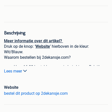
Beschrijving
Meer informatie over dit artikel?
Druk op de knop: ‘
Website
’ hierboven in de kleur:
Wit/Blauw.
Waarom bestellen bij 2dekansje.com?
Voor 16:00 besteld, morgen in huis binnen België.
Lees meer
1 jaar garantie op elke aankoop
Schrijf je in voor onze nieuwsbrief en krijg
direct €5,-
korting bij besteding vanaf €60,-.
Website
Niet goed, geld terug!
bestel dit product op 2dekansje.com
Reden tweedekans product? Dit product is een keer uit de
verpakking gehaald, maar is nog nooit gebruikt. Het