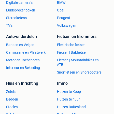
Digitale camera's
BMW
Luidspreker boxen
Opel
Stereoketens
Peugeot
TV's
Volkswagen
Auto-onderdelen
Fietsen en Brommers
Banden en Velgen
Elektrische fietsen
Carrosserie en Plaatwerk
Fietsen | Bakfietsen
Motor en Toebehoren
Fietsen | Mountainbikes en
ATB
Interieur en Bekleding
Snorfietsen en Snorscooters
Huis en Inrichting
Immo
Zetels
Huizen te Koop
Bedden
Huizen te huur
Stoelen
Huizen Buitenland