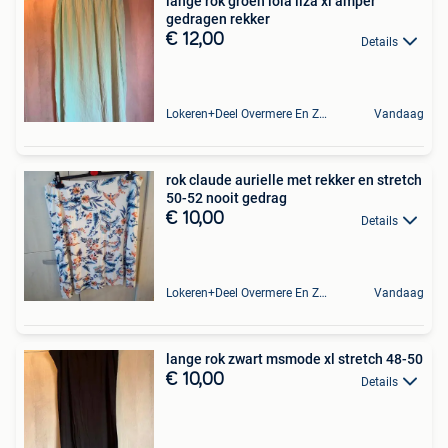
lange rok groen lola liza xl amper
gedragen rekker
€ 12,00
Details
Lokeren+Deel Overmere En Zele
Vandaag
rok claude aurielle met rekker en stretch
50-52 nooit gedrag
€ 10,00
Details
Lokeren+Deel Overmere En Zele
Vandaag
lange rok zwart msmode xl stretch 48-50
€ 10,00
Details