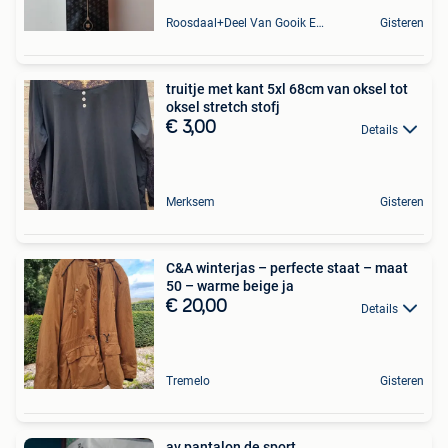
Roosdaal+Deel Van Gooik En Sint-Kwintens-Lennik
Gisteren
truitje met kant 5xl 68cm van oksel tot
oksel stretch stofj
€ 3,00
Details
Merksem
Gisteren
C&A winterjas – perfecte staat – maat
50 – warme beige ja
€ 20,00
Details
Tremelo
Gisteren
av pantalon de sport