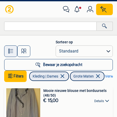
Grote Maten
Sorteer op
Alle afstanden…
Bewaar je zoekopdracht
Filters
Kleding | Dames
Grote Maten
Verwijde
Mooie nieuwe blouse met borduursels
(48/50)
€ 15,00
Details