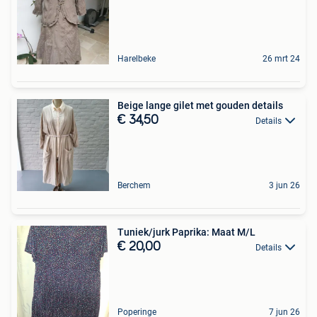
Harelbeke
26 mrt 24
Beige lange gilet met gouden details
€ 34,50
Details
Berchem
3 jun 26
Tuniek/jurk Paprika: Maat M/L
€ 20,00
Details
Poperinge
7 jun 26