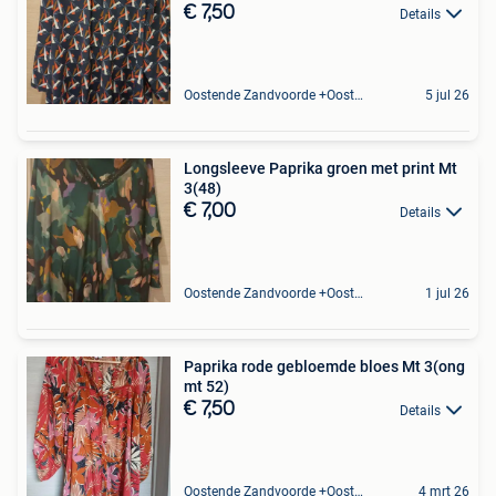
€ 7,50
Details
Oostende Zandvoorde +Oostende
5 jul 26
Longsleeve Paprika groen met print Mt
3(48)
€ 7,00
Details
Oostende Zandvoorde +Oostende
1 jul 26
Paprika rode gebloemde bloes Mt 3(ong
mt 52)
€ 7,50
Details
Oostende Zandvoorde +Oostende
4 mrt 26