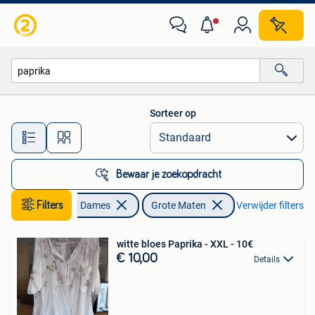
Grote Maten
Sorteer op
Alle afstanden…
Bewaar je zoekopdracht
Filters
Kleding | Dames
Grote Maten
Verwijder filters
witte bloes Paprika - XXL - 10€
€ 10,00
Details