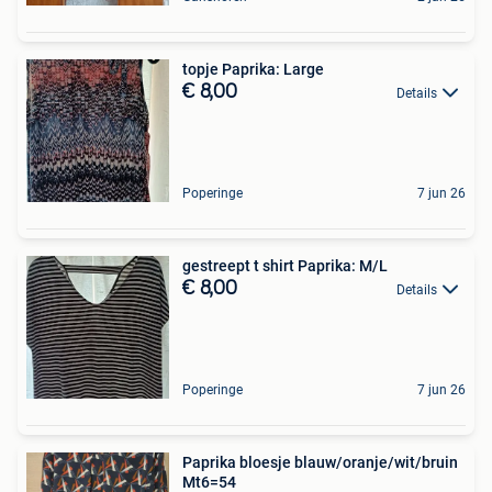
topje Paprika: Large
€ 8,00
Details
Poperinge
7 jun 26
gestreept t shirt Paprika: M/L
€ 8,00
Details
Poperinge
7 jun 26
Paprika bloesje blauw/oranje/wit/bruin
Mt6=54