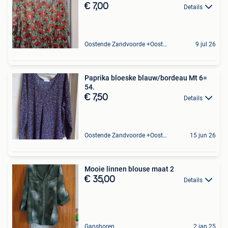
€ 7,00
Details
Oostende Zandvoorde +Oostende
9 jul 26
Paprika bloeske blauw/bordeau Mt 6=
54.
€ 7,50
Details
Oostende Zandvoorde +Oostende
15 jun 26
Mooie linnen blouse maat 2
€ 35,00
Details
Ganshoren
2 jan 25