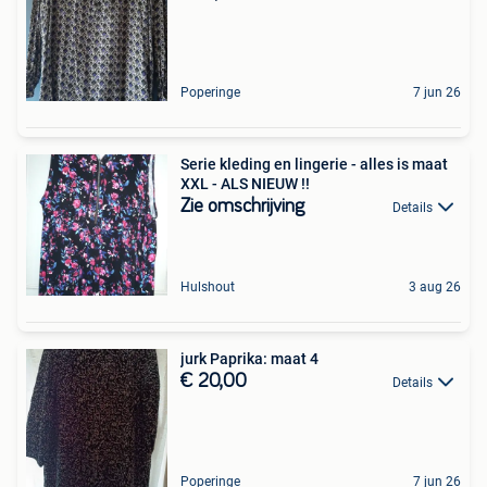
Poperinge
7 jun 26
Serie kleding en lingerie - alles is maat
XXL - ALS NIEUW !!
Zie omschrijving
Details
Hulshout
3 aug 26
jurk Paprika: maat 4
€ 20,00
Details
Poperinge
7 jun 26