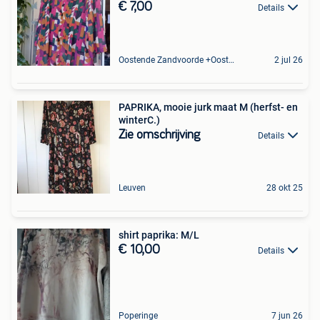
€ 7,00
Details
Oostende Zandvoorde +Oostende
2 jul 26
PAPRIKA, mooie jurk maat M (herfst- en
winterC.)
Zie omschrijving
Details
Leuven
28 okt 25
shirt paprika: M/L
€ 10,00
Details
Poperinge
7 jun 26