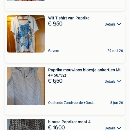
Wit T shirt van Paprika
€ 9,50
Details
Gavere
29 mei 26
Paprika mouwloos bloesje ankertjes Mt
4= 50/52)
€ 6,50
Details
Oostende Zandvoorde +Oostende
8 jun 26
blouse Paprika: maat 4
€ 16,00
Details