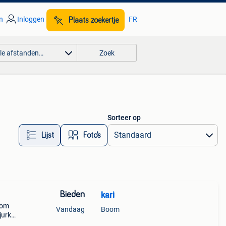
n
Inloggen
FR
Plaats zoekertje
lle afstanden…
Zoek
Sorteer op
Lijst
Foto’s
Bieden
kari
 om
Vandaag
Boom
jurk
aten.