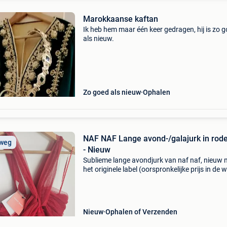
Marokkaanse kaftan
Ik heb hem maar één keer gedragen, hij is zo 
als nieuw.
Zo goed als nieuw
Ophalen
NAF NAF Lange avond-/galajurk in rode
 weg
- Nieuw
Sublieme lange avondjurk van naf naf, nieuw 
het originele label (oorspronkelijke prijs in de w
299,99€). Nooit gedragen, in perfecte staat. M
naf naf paris conditie: nieuw met label
Nieuw
Ophalen of Verzenden