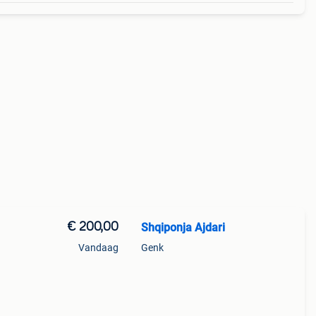
€ 200,00
Shqiponja Ajdari
Vandaag
Genk