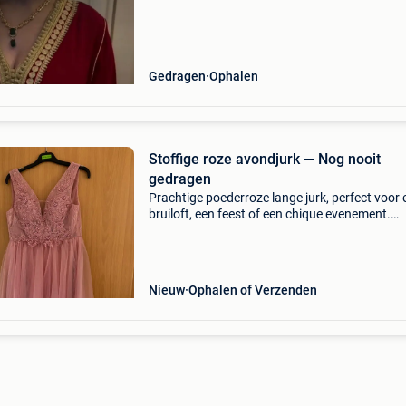
Zijn ook nog bijna nieuw. Wil je een kijkje ko
Gedragen
Ophalen
Stoffige roze avondjurk — Nog nooit
gedragen
Prachtige poederroze lange jurk, perfect voor 
bruiloft, een feest of een chique evenement.
Geborduurd kanten lijfje met parels en
bloemenpatronen, v-hals, soepelvallende rok 
piekerige tule. ✨
Nieuw
Ophalen of Verzenden