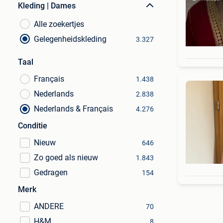
Kleding | Dames
Alle zoekertjes
Gelegenheidskleding
3.327
Taal
Français
1.438
Nederlands
2.838
Nederlands & Français
4.276
Conditie
Nieuw
646
Zo goed als nieuw
1.843
Gedragen
154
Merk
ANDERE
70
H&M
8