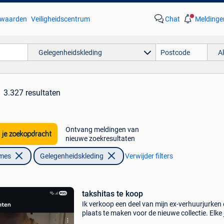
waarden
Veiligheidscentrum
Chat
Meldinge
Gelegenheidskleding
A
3.327 resultaten
Ontvang meldingen van
 je zoekopdracht
nieuwe zoekresultaten
ames
Gelegenheidskleding
Verwijder filters
takshitas te koop
Ik verkoop een deel van mijn ex-verhuurjurken
plaats te maken voor de nieuwe collectie. Elke 
heeft een andere prijs zijn ook verschillende m