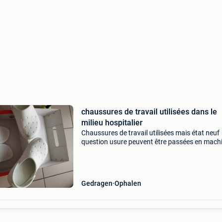
chaussures de travail utilisées dans le
milieu hospitalier
Chaussures de travail utilisées mais état neuf
question usure peuvent être passées en mach
pas trop chaude ou lavées à la main semelle
amovible pointure 38 mais chausse du 37 pour
confort marque
Gedragen
Ophalen