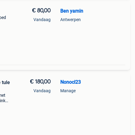
€ 80,00
Ben yamin
goed
Vandaag
Antwerpen
€ 180,00
Nonocl23
 tule
Vandaag
Manage
met
inkel:
erk: