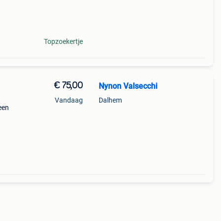
Topzoekertje
€ 75,00
Nynon Valsecchi
Vandaag
Dalhem
een
van