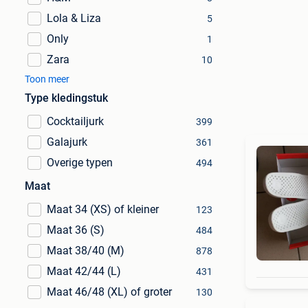
Lola & Liza
5
Only
1
Zara
10
Toon meer
Type kledingstuk
Cocktailjurk
399
Galajurk
361
Overige typen
494
Maat
Maat 34 (XS) of kleiner
123
Maat 36 (S)
484
Maat 38/40 (M)
878
Maat 42/44 (L)
431
Maat 46/48 (XL) of groter
130