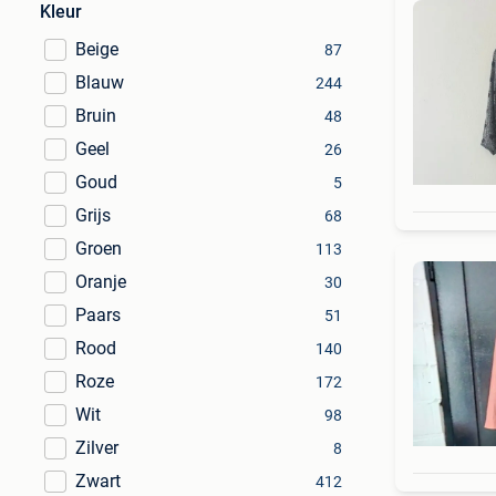
Kleur
Beige
87
Blauw
244
Bruin
48
Geel
26
Goud
5
Grijs
68
Groen
113
Oranje
30
Paars
51
Rood
140
Roze
172
Wit
98
Zilver
8
Zwart
412