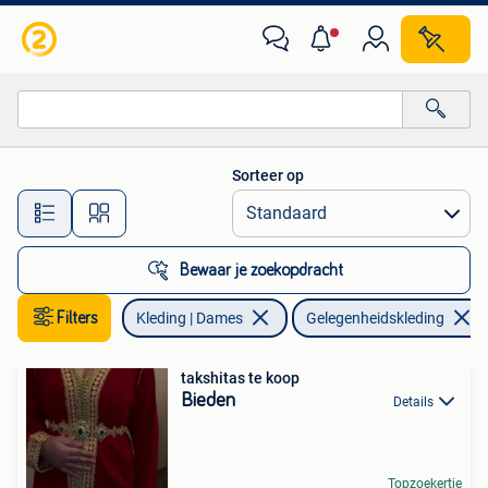
Gelegenheidskleding
Sorteer op
Alle afstanden…
Bewaar je zoekopdracht
Filters
Kleding | Dames
Gelegenheidskleding
takshitas te koop
Bieden
Details
Topzoekertje