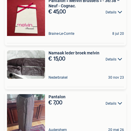
Pantalon « Melvin Brussels » - 36/38 –
Neuf - Cognac.
€ 45,00
Details
Braine-Le-Comte
8 jul 20
Namaak leder broek melvin
€ 15,00
Details
Nederbrakel
30 nov 23
Pantalon
€ 7,00
Details
Auderghem
20 mei 26