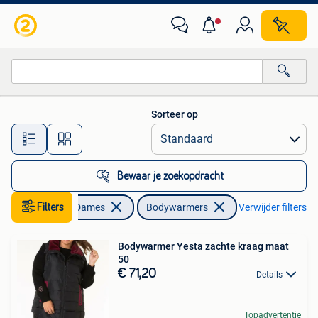
Bodywarmers
Sorteer op
Alle afstanden…
Bewaar je zoekopdracht
Kleding | Dames
Filters
Bodywarmers
Verwijder filters
Bodywarmer Yesta zachte kraag maat
50
€ 71,20
Details
Topadvertentie