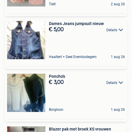
Tielt
2 aug 26
Dames Jeans jumpsuit nieuw
€ 5,00
Details
Haaltert + Deel Erembodegem
1 aug 26
Poncho's
€ 3,00
Details
Borgloon
1 aug 26
Blazer pak met broek XS vrouwen