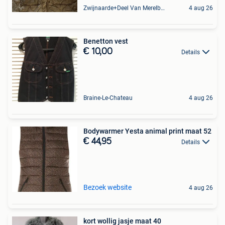
Zwijnaarde+Deel Van Merelbeke
4 aug 26
Benetton vest
€ 10,00
Details
Braine-Le-Chateau
4 aug 26
Bodywarmer Yesta animal print maat 52
€ 44,95
Details
Bezoek website
4 aug 26
kort wollig jasje maat 40