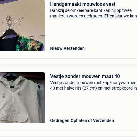
Handgemaakt mouwloos vest
Dankzij de omkeerbare kant kan hij op twee
manieren worden gedragen. Effen blauwe kan
voor een eenvoudige en gemakkelijke assorte
bloemenzijde voor een origineel en kleurrijk tint
kenmerken: &bu
Nieuw
Verzenden
Vestje zonder mouwen maat 40
Vestje zonder mouwen met kap/bodywarmer
40 met halve rits (27 cm) en met stropkoord in
lende grote zak vooraan 100% nylon (polyami
afmetingen: totale lengte: 63,5 cm breedte
platliggend gem
Gedragen
Ophalen of Verzenden