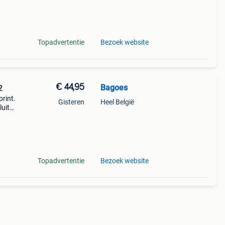
is
Topadvertentie
Bezoek website
€ 44,95
Bagoes
2
print.
Gisteren
Heel België
uit
den.
s si
Topadvertentie
Bezoek website