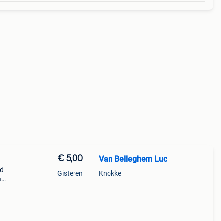
€ 5,00
Van Belleghem Luc
ld
Gisteren
Knokke
a
den
an