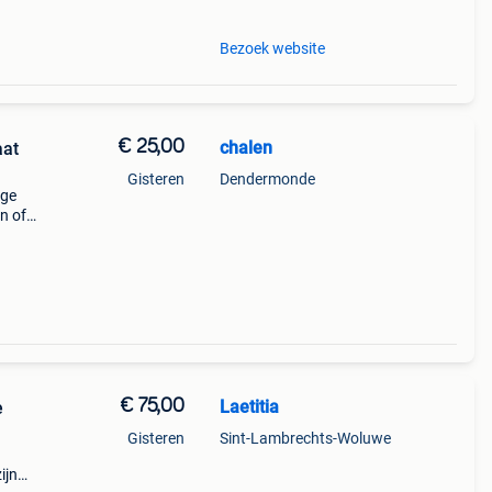
Bezoek website
€ 25,00
chalen
aat
Gisteren
Dendermonde
ige
n of
ryl en
€ 75,00
Laetitia
e
Gisteren
Sint-Lambrechts-Woluwe
ijn