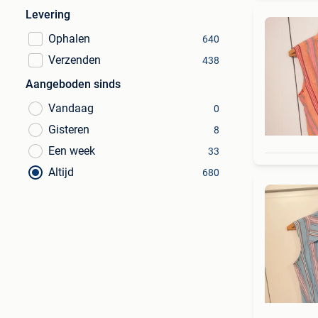
Levering
Ophalen
640
Verzenden
438
Aangeboden sinds
Vandaag
0
Gisteren
8
Een week
33
Altijd
680