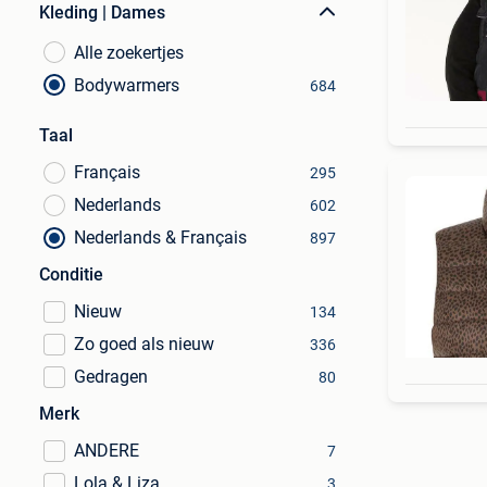
Kleding | Dames
Alle zoekertjes
Bodywarmers
684
Taal
Français
295
Nederlands
602
Nederlands & Français
897
Conditie
Nieuw
134
Zo goed als nieuw
336
Gedragen
80
Merk
ANDERE
7
Lola & Liza
3