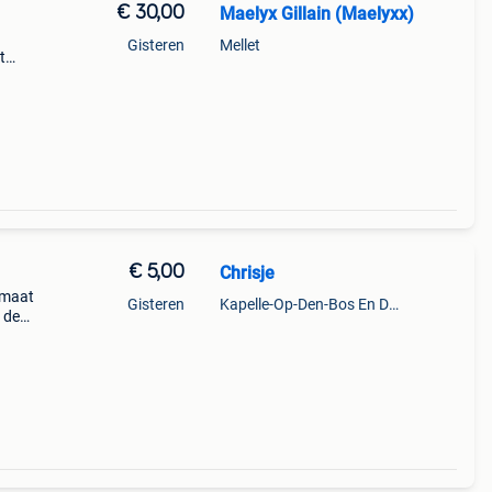
€ 30,00
Maelyx Gillain (Maelyxx)
Gisteren
Mellet
t
ren
je
€ 5,00
Chrisje
 maat
Gisteren
Kapelle-Op-Den-Bos En Deel Van Zemst
 de
de)