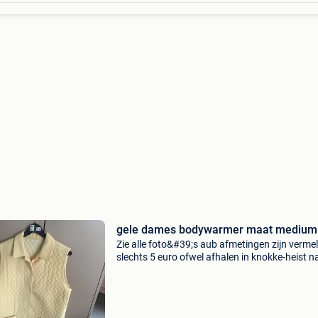
gele dames bodywarmer maat medium
Zie alle foto&#39;s aub afmetingen zijn verme
slechts 5 euro ofwel afhalen in knokke-heist n
afspraak ofwel kan met bpost verzonden wor
(5,40 euro naar postpunt) zie ook mijn meer d
900 an