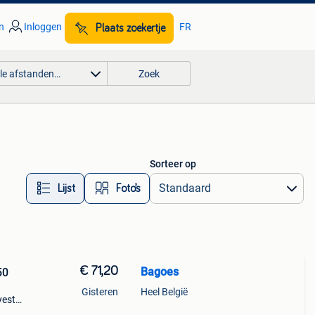
n
Inloggen
FR
Plaats zoekertje
lle afstanden…
Zoek
Sorteer op
Lijst
Foto’s
€ 71,20
Bagoes
50
Gisteren
Heel België
yesta
ken