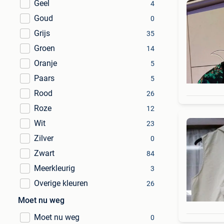
Geel
4
Goud
0
Grijs
35
Groen
14
Oranje
5
Paars
5
Rood
26
Roze
12
Wit
23
Zilver
0
Zwart
84
Meerkleurig
3
Overige kleuren
26
Moet nu weg
Moet nu weg
0