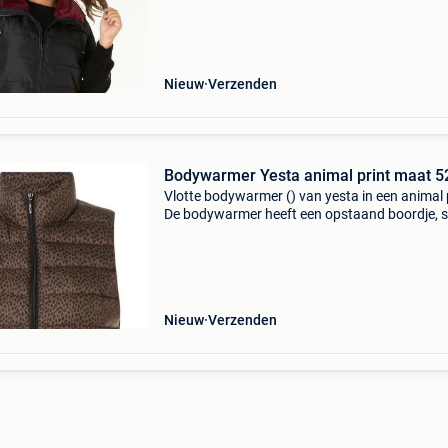
op het voorpand. De binnenkant van de kraag 
afgezet
Nieuw
Verzenden
Bodywarmer Yesta animal print maat 5
Vlotte bodywarmer () van yesta in een animal 
De bodywarmer heeft een opstaand boordje, sl
met een rits en heeft een sportbies op de zijna
In het voorpand zitten zakken.\N\nbagoes plu
Nieuw
Verzenden