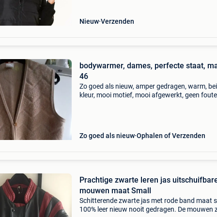
Nieuw
Verzenden
bodywarmer, dames, perfecte staat, m
46
Zo goed als nieuw, amper gedragen, warm, be
kleur, mooi motief, mooi afgewerkt, geen foute
vlekken, sluiting met 1 knop, perfecte staat, ac
wol
Zo goed als nieuw
Ophalen of Verzenden
Prachtige zwarte leren jas uitschuifbar
mouwen maat Small
Schitterende zwarte jas met rode band maat s
100% leer nieuw nooit gedragen. De mouwen z