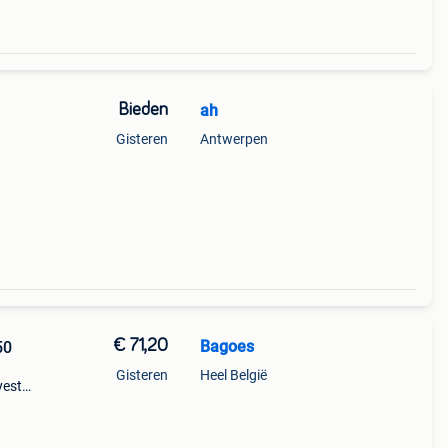
Bieden
ah
Gisteren
Antwerpen
€ 71,20
Bagoes
50
Gisteren
Heel België
yesta
ken
is