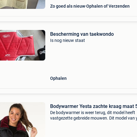
Zo goed als nieuw
Ophalen of Verzenden
Bescherming van taekwondo
Is nog nieuw staat
Ophalen
Bodywarmer Yesta zachte kraag maat 
De bodywarmer is weer terug, dit model heeft
vastgezette gebreide mouwen. Dit model van 
heeft een kontrast kleur bies langs de rits zak
op het voorpand. De binnenkant van de kraag 
afgezet