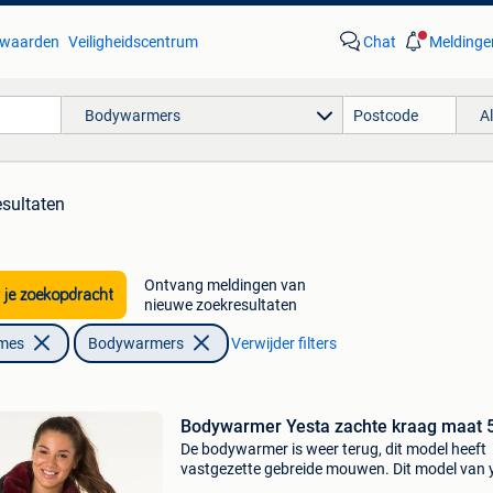
waarden
Veiligheidscentrum
Chat
Meldinge
Bodywarmers
A
esultaten
Ontvang meldingen van
 je zoekopdracht
nieuwe zoekresultaten
ames
Bodywarmers
Verwijder filters
Bodywarmer Yesta zachte kraag maat 
De bodywarmer is weer terug, dit model heeft
vastgezette gebreide mouwen. Dit model van 
heeft een kontrast kleur bies langs de rits zak