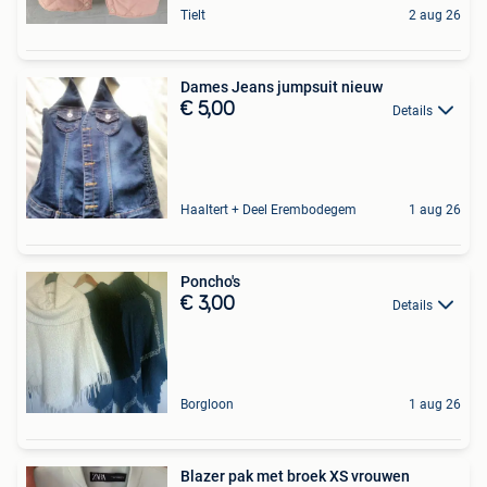
Tielt
2 aug 26
Dames Jeans jumpsuit nieuw
€ 5,00
Details
Haaltert + Deel Erembodegem
1 aug 26
Poncho's
€ 3,00
Details
Borgloon
1 aug 26
Blazer pak met broek XS vrouwen