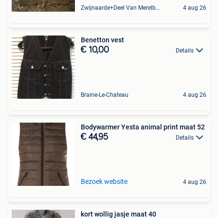
Zwijnaarde+Deel Van Merelbeke
4 aug 26
Benetton vest
€ 10,00
Details
Braine-Le-Chateau
4 aug 26
Bodywarmer Yesta animal print maat 52
€ 44,95
Details
Bezoek website
4 aug 26
kort wollig jasje maat 40