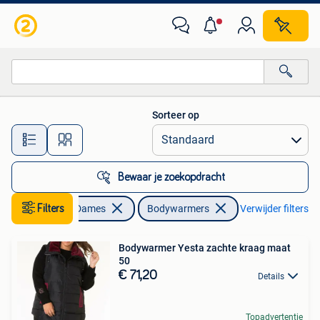
Bodywarmers
Sorteer op
Alle afstanden…
Bewaar je zoekopdracht
Kleding | Dames
Filters
Bodywarmers
Verwijder filters
Bodywarmer Yesta zachte kraag maat
50
€ 71,20
Details
Topadvertentie