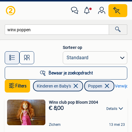
Speelgoed | Poppen
Sorteer op
Alle afstanden…
Bewaar je zoekopdracht
Filters
Kinderen en Baby's
Poppen
Verwijder 
Winx club pop Bloom 2004
€ 8,00
Details
Zichem
13 mei 23